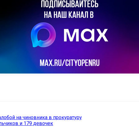
il
Copy URL
лобой на чиновника в прокуратуру
льчиков и 179 девочек