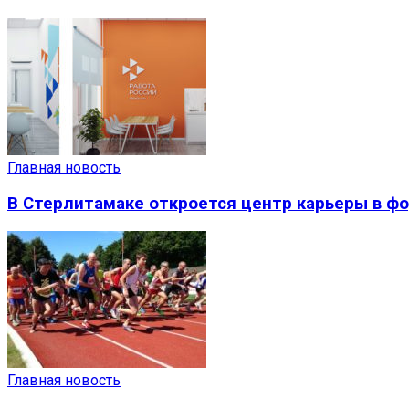
Главная новость
В Стерлитамаке откроется центр карьеры в фо
Главная новость