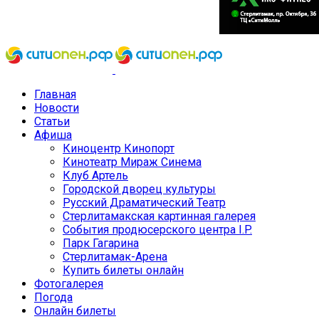
Главная
Новости
Статьи
Афиша
Киноцентр Кинопорт
Кинотеатр Мираж Синема
Клуб Артель
Городской дворец культуры
Русский Драматический Театр
Стерлитамакская картинная галерея
События продюсерского центра I.P.
Парк Гагарина
Стерлитамак-Арена
Купить билеты онлайн
Фотогалерея
Погода
Онлайн билеты