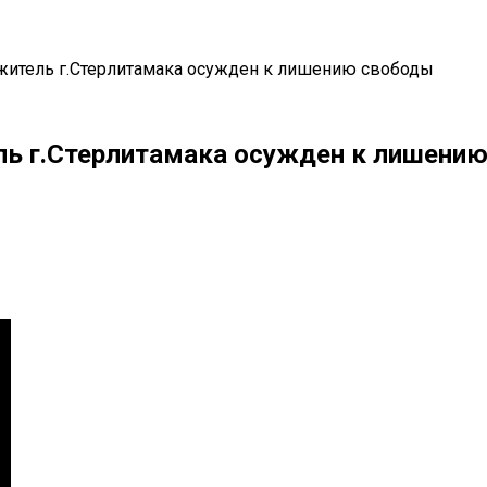
 житель г.Стерлитамака осужден к лишению свободы
ель г.Стерлитамака осужден к лишени
il
Copy URL