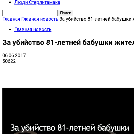
Люди Стерлитамака
Главная
Главная новость
За убийство 81-летней бабушки
Главная новость
За убийство 81-летней бабушки жит
06.06.2017
50622
Поделиться
VK
Telegram
Ema