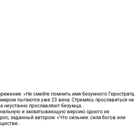
оряжение:
«Не смейте помнить имя безумного Герострата,
 миром пытаются уже 23 века. Стремясь прославиться на
ира неустанно прославляют безумца…
игинальную и захватывающую версию одного из
рос, заданный автором: «Что сильнее: сила богов или
обществе…