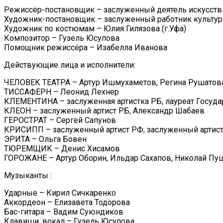
Режиссёр-постановщик – заслуженный деятель искусств 
Художник-постановщик – заслуженный работник культур
Художник по костюмам – Юлия Гилязова (г.Уфа)
Композитор – Гузель Юсупова
Помощник режиссёра – Изабелла Иванова
Действующие лица и исполнители:
ЧЕЛОВЕК ТЕАТРА – Артур Ишмухаметов, Регина Рушатова
ТИССАФЕРН – Леонид Лехнер
КЛЕМЕНТИНА – заслуженная артистка РБ, лауреат Госуда
КЛЕОН – заслуженный артист РБ, Александр Шабаев
ГЕРОСТРАТ – Сергей Сапунов
КРИСИПП – заслуженный артист РФ, заслуженный артист 
ЭРИТА – Ольга Бовен
ТЮРЕМЩИК – Денис Хисамов
ГОРОЖАНЕ – Артур Оборин, Ильдар Сахапов, Николай Пу
Музыканты :
Ударные – Кирил Сичкаренко
Аккордеон – Елизавета Тодорова
Бас-гитара – Вадим Суюндиков
Клавиши, вокал – Гузель Юсупова