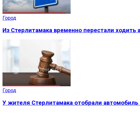
Город
Из Стерлитамака временно перестали ходить а
Город
У жителя Стерлитамака отобрали автомобиль 