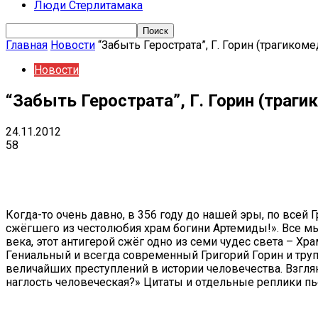
Люди Стерлитамака
Главная
Новости
“Забыть Герострата”, Г. Горин (трагикоме
Новости
“Забыть Герострата”, Г. Горин (траги
24.11.2012
58
Поделиться
VK
Telegram
Ema
Когда-то очень давно, в 356 году до нашей эры, по все
сжёгшего из честолюбия храм богини Артемиды!». Все мы 
века, этот антигерой сжёг одно из семи чудес света – Х
Гениальный и всегда современный Григорий Горин и тру
величайших преступлений в истории человечества. Взглян
наглость человеческая?» Цитаты и отдельные реплики п