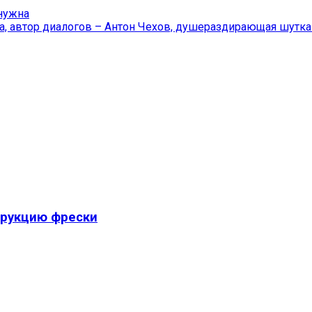
нужна
са, автор диалогов – Антон Чехов, душераздирающая шутка
трукцию фрески