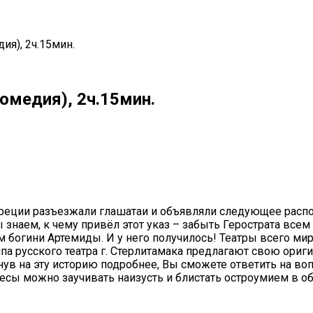
дия), 2ч.15мин.
комедия), 2ч.15мин.
il
Copy URL
й Греции разъезжали глашатаи и объявляли следующее расп
знаем, к чему привёл этот указ – забыть Герострата всем
рам богини Артемиды. И у него получилось! Театры всего м
ппа русского театра г. Стерлитамака предлагают свою ор
ув на эту историю подробнее, Вы сможете ответить на воп
ьесы можно заучивать наизусть и блистать остроумием в 