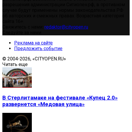
разрешения администрации Ситиопен.рф, в противном
случае будут применены нормы законодательства РФ
об авторских и смежных правах. Возрастная категория
сайта 16+.
Свяжитесь с нами:
redaktor@cityopen.ru
Следуйте за нами
Реклама на сайте
Предложить событие
© 2004-2026, «CITYOPEN.RU»
Читать еще
В Стерлитамаке на фестивале «Купец 2.0»
развернется «Медовая улица»