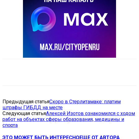
VK
Telegram
Email
Copy URL
Предыдущая статья
Скоро в Стерлитамаке: платим
штрафы ГИБДД на месте
Следующая статья
Алексей Изотов ознакомился с ходом
работ на объектах сферы образования, медицины и
спорта
ЭТО МОЖЕТ БЫТЬ ИНТЕРЕСНО
ЕЩЕ ОТ АВТОРА