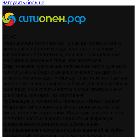
Загрузить больше
О НАС
Медиапроект Ситиопен.рф - у нас вы можете найти:
актуальные новости города, интервью с яркими
личностями Стерлитамака, полезные специальные
подборки и сезонные гиды: чем заняться в
Стерлитамаке, где самые интересные места для фото,
где погулять в Стерлитамаке и множество других и
самый сочный раздел – Афиша Стерлитамака! Где вы
можете не только выбрать событие для посещения на
свой вкус, но и купить билеты онлайн (театральные
спектакли, концерты, выступления)
Публикации с пометкой «Реклама», «Пресс-релиз»,
«Партнерский проект» оплачены рекламодателем/
предоставлены партнером. Редакция сайта не несет
ответственности за достоверность информации,
содержащейся в рекламных объявлениях.
Использование информации, размещенной на сайте
Ситиопен.рф, возможно только с письменного