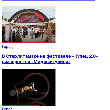
Город
В Стерлитамаке на фестивале «Купец 2.0»
развернется «Медовая улица»
Город