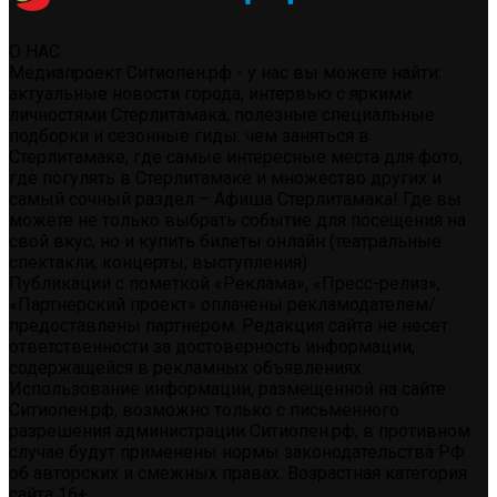
О НАС
Медиапроект Ситиопен.рф - у нас вы можете найти:
актуальные новости города, интервью с яркими
личностями Стерлитамака, полезные специальные
подборки и сезонные гиды: чем заняться в
Стерлитамаке, где самые интересные места для фото,
где погулять в Стерлитамаке и множество других и
самый сочный раздел – Афиша Стерлитамака! Где вы
можете не только выбрать событие для посещения на
свой вкус, но и купить билеты онлайн (театральные
спектакли, концерты, выступления)
Публикации с пометкой «Реклама», «Пресс-релиз»,
«Партнерский проект» оплачены рекламодателем/
предоставлены партнером. Редакция сайта не несет
ответственности за достоверность информации,
содержащейся в рекламных объявлениях.
Использование информации, размещенной на сайте
Ситиопен.рф, возможно только с письменного
разрешения администрации Ситиопен.рф, в противном
случае будут применены нормы законодательства РФ
об авторских и смежных правах. Возрастная категория
сайта 16+.