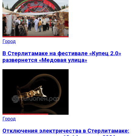
Город
В Стерлитамаке на фестивале «Купец 2.0»
развернется «Медовая улица»
Город
Отключения электричества в Стерлитамаке: