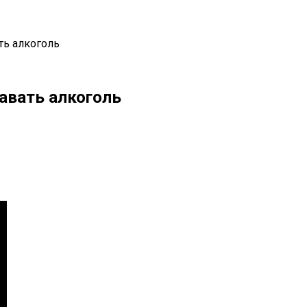
ть алкоголь
давать алкоголь
il
Copy URL