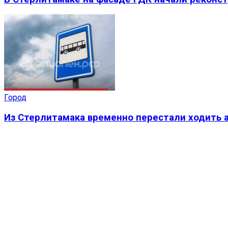
Город
Из Стерлитамака временно перестали ходить а