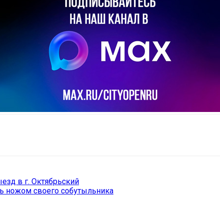
il
Copy URL
езд в г. Октябрьский
дь ножом своего собутыльника