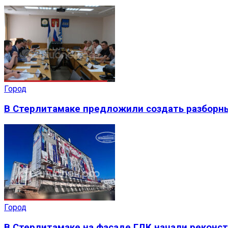
Город
В Стерлитамаке предложили создать разборн
Город
В Стерлитамаке на фасаде ГДК начали реконс