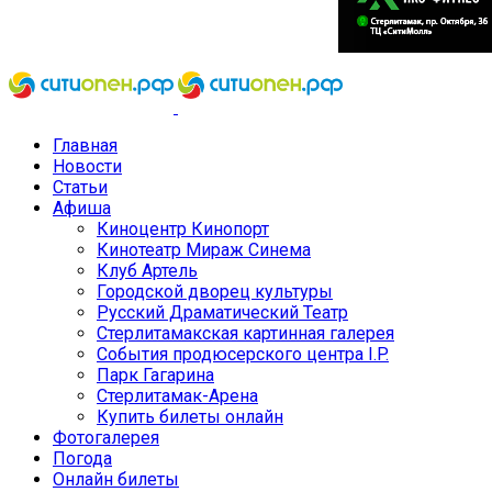
Главная
Новости
Статьи
Афиша
Киноцентр Кинопорт
Кинотеатр Мираж Синема
Клуб Артель
Городской дворец культуры
Русский Драматический Театр
Стерлитамакская картинная галерея
События продюсерского центра I.P.
Парк Гагарина
Стерлитамак-Арена
Купить билеты онлайн
Фотогалерея
Погода
Онлайн билеты