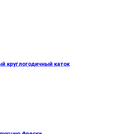
ый круглогодичный каток
трукцию фрески