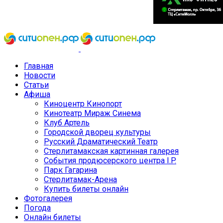
Главная
Новости
Статьи
Афиша
Киноцентр Кинопорт
Кинотеатр Мираж Синема
Клуб Артель
Городской дворец культуры
Русский Драматический Театр
Стерлитамакская картинная галерея
События продюсерского центра I.P.
Парк Гагарина
Стерлитамак-Арена
Купить билеты онлайн
Фотогалерея
Погода
Онлайн билеты