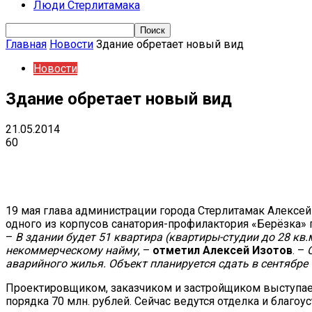
Люди Стерлитамака
Главная
Новости
Здание обретает новый вид
Новости
Здание обретает новый вид
21.05.2014
60
Поделиться
VK
Telegram
Ema
19 мая глава администрации города Стерлитамак Алексей
одного из корпусов санатория-профилактория «Берёзка»
–
В здании будет 51 квартира (квартиры-студии до 28 кв
некоммерческому найму
, –
отметил Алексей Изотов
. –
аварийного жилья. Объект планируется сдать в сентябре 
Проектировщиком, заказчиком и застройщиком выступает
порядка 70 млн. рублей. Сейчас ведутся отделка и благо