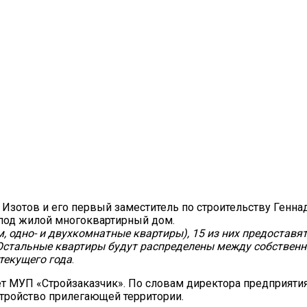
il
Copy URL
 Изотов и его первый заместитель по строительству Генн
 под жилой многоквартирный дом.
.м, одно- и двухкомнатные квартиры), 15 из них предоста
Остальные квартиры будут распределены между собственни
текущего года
.
 МУП «Стройзаказчик». По словам директора предприятия
устройство прилегающей территории.