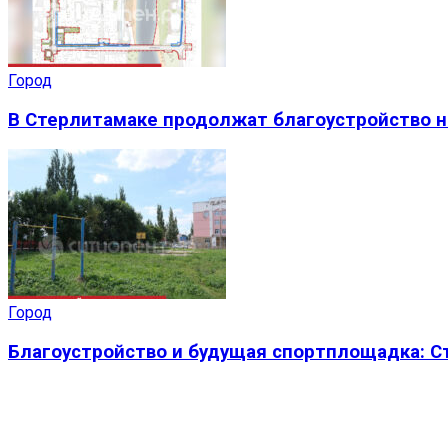
Город
В Стерлитамаке продолжат благоустройство н
Город
Благоустройство и будущая спортплощадка: 