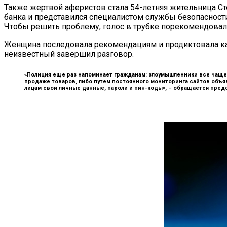
Также жертвой аферистов стала 54-летняя жительница С
банка и представился специалистом службы безопасности,
Чтобы решить проблему, голос в трубке порекомендовал
Женщина последовала рекомендациям и продиктовала как 
неизвестный завершил разговор.
«Полиция еще раз напоминает гражданам: злоумышленники все чаще
продаже товаров, либо путем постоянного мониторинга сайтов объ
лицам свои личные данные, пароли и пин-коды», –
обращается предс