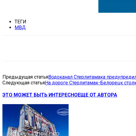
ТЕГИ
МВД
Поделиться
VK
Telegram
Ema
Предыдущая статья
Водоканал Стерлитамака предупредил
Следующая статья
На дороге Стерлитамак-Белорецк столк
ЭТО МОЖЕТ БЫТЬ ИНТЕРЕСНО
ЕЩЕ ОТ АВТОРА