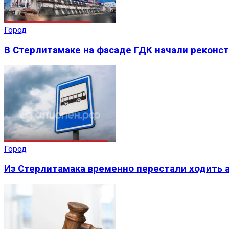
Город
В Стерлитамаке на фасаде ГДК начали реконс
Город
Из Стерлитамака временно перестали ходить а