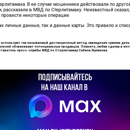
терлитамака. В ее случае мошенники действовали по друг
 рассказали в МВД по Стерлитамаку. Неизвестный сказал, ч
 провести некоторые операции.
личные данные, так и данные карты. Это привело к списа
 используют так называемый дистанционный метод завладения чужими деньг
явлений обзванивают потенциальных продавцов. Помните, любая сделка в ин
тавитель пресс-службы МВД по Стерлитамаку Сабина Яшлякова.