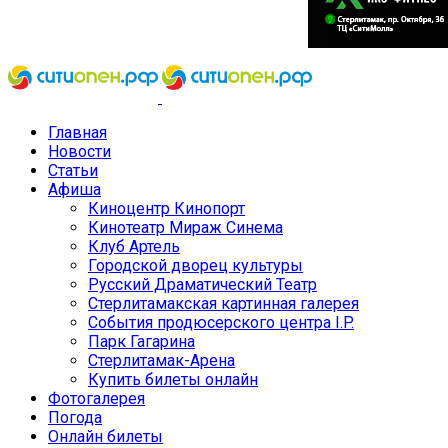
Главная
Новости
Статьи
Афиша
Киноцентр Кинопорт
Кинотеатр Мираж Синема
Клуб Артель
Городской дворец культуры
Русский Драматический Театр
Стерлитамакская картинная галерея
События продюсерского центра I.P.
Парк Гагарина
Стерлитамак-Арена
Купить билеты онлайн
Фотогалерея
Погода
Онлайн билеты