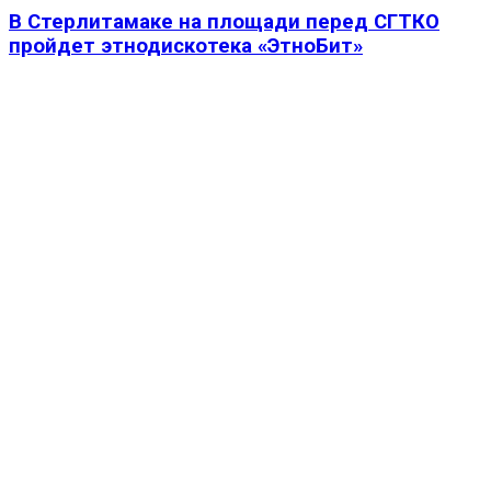
В Стерлитамаке на площади перед СГТКО
пройдет этнодискотека «ЭтноБит»