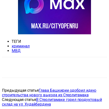
ТЕГИ
криминал
МВД
VK
Telegram
Email
Copy URL
Предыдущая статья
Глава Башкирии одобрил идею
строительства нового выезда из Стерлитамака
Следующая статья
В Стерлитамаке горел продуктовый
склад на ул. Худайбердина