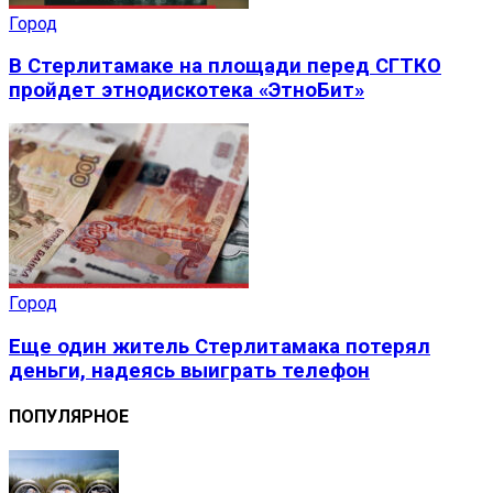
Город
В Стерлитамаке на площади перед СГТКО
пройдет этнодискотека «ЭтноБит»
Город
Еще один житель Стерлитамака потерял
деньги, надеясь выиграть телефон
ПОПУЛЯРНОЕ