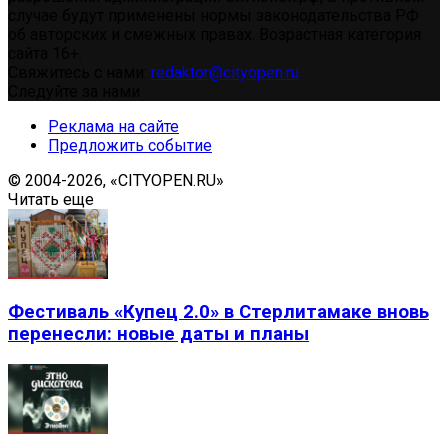
случае будут применены нормы законодательства РФ
об авторских и смежных правах. Возрастная категория
сайта 16+.
Свяжитесь с нами:
redaktor@cityopen.ru
Следуйте за нами
Реклама на сайте
Предложить событие
© 2004-2026, «CITYOPEN.RU»
Читать еще
Фестиваль «Купец 2.0» в Стерлитамаке вновь
перенесли: новые даты и планы