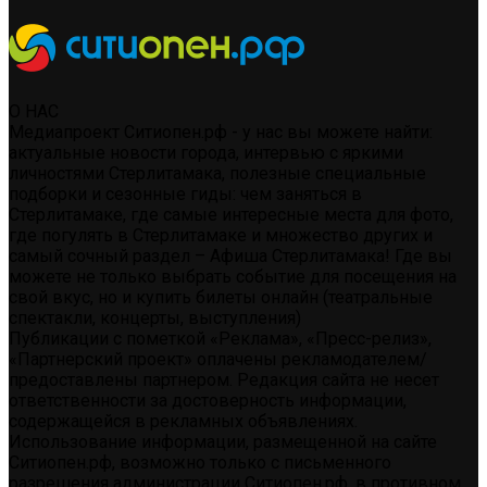
О НАС
Медиапроект Ситиопен.рф - у нас вы можете найти:
актуальные новости города, интервью с яркими
личностями Стерлитамака, полезные специальные
подборки и сезонные гиды: чем заняться в
Стерлитамаке, где самые интересные места для фото,
где погулять в Стерлитамаке и множество других и
самый сочный раздел – Афиша Стерлитамака! Где вы
можете не только выбрать событие для посещения на
свой вкус, но и купить билеты онлайн (театральные
спектакли, концерты, выступления)
Публикации с пометкой «Реклама», «Пресс-релиз»,
«Партнерский проект» оплачены рекламодателем/
предоставлены партнером. Редакция сайта не несет
ответственности за достоверность информации,
содержащейся в рекламных объявлениях.
Использование информации, размещенной на сайте
Ситиопен.рф, возможно только с письменного
разрешения администрации Ситиопен.рф, в противном