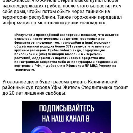
Выяснилось, что житель Стерлитамака купил споры
наркосодержащих грибов, после этого вырастил их у
себя дома, чтобы потом сбыть через тайники на
территории республики. Также горожанин передавал
информацию о местонахождении «закладок».
«Результаты проведённой экспертизы показали, что изъятое
оказалось наркотическим средством, состоящим из
фрагментов плодовых тел, псилоцибин и (или) псилоцин,
общей массой порядка более 371 граммов, что является
крупным размером. Грибы любого вида, содержащие
псилоцибин и (или) псилоцин внесены в «Перечень
растений, содержащих наркотические средства или
психотропные вещества либо их прекурсоры и подлежащих
контролю в РФ», –
добавили в Уфимском ЛУ МВД России на
транспорте.
Уголовное дело будет рассматривать Калининский
районный суд города Уфы. Житель Стерлитамака грозит
до 20 лет лишения свободы.