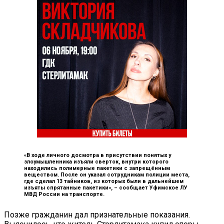
«В ходе личного досмотра в присутствии понятых у
злоумышленника изъяли сверток, внутри которого
находились полимерные пакетики с запрещённым
веществом. После он указал сотрудникам полиции места,
где сделал 13 тайников, из которых были в дальнейшем
изъяты спрятанные пакетики», –
сообщает Уфимское ЛУ
МВД России на транспорте.
Позже гражданин дал признательные показания.