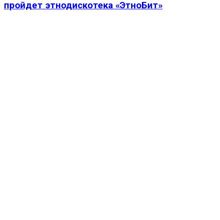
пройдет этнодискотека «ЭтноБит»