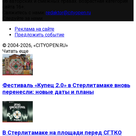
об авторских и смежных правах. Возрастная категория
сайта 16+.
Свяжитесь с нами:
redaktor@cityopen.ru
Следуйте за нами
Реклама на сайте
Предложить событие
© 2004-2026, «CITYOPEN.RU»
Читать еще
Фестиваль «Купец 2.0» в Стерлитамаке вновь
перенесли: новые даты и планы
В Стерлитамаке на площади перед СГТКО