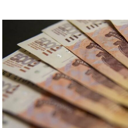
VK
Telegram
Email
Copy URL