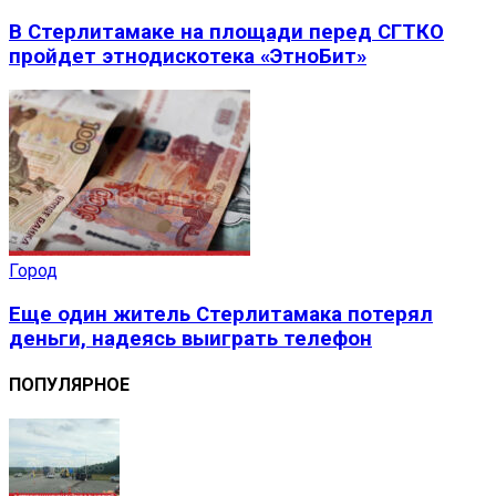
В Стерлитамаке на площади перед СГТКО
пройдет этнодискотека «ЭтноБит»
Город
Еще один житель Стерлитамака потерял
деньги, надеясь выиграть телефон
ПОПУЛЯРНОЕ