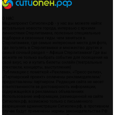
О НАС
Медиапроект Ситиопен.рф - у нас вы можете найти:
актуальные новости города, интервью с яркими
личностями Стерлитамака, полезные специальные
подборки и сезонные гиды: чем заняться в
Стерлитамаке, где самые интересные места для фото,
где погулять в Стерлитамаке и множество других и
самый сочный раздел – Афиша Стерлитамака! Где вы
можете не только выбрать событие для посещения на
свой вкус, но и купить билеты онлайн (театральные
спектакли, концерты, выступления)
Публикации с пометкой «Реклама», «Пресс-релиз»,
«Партнерский проект» оплачены рекламодателем/
предоставлены партнером. Редакция сайта не несет
ответственности за достоверность информации,
содержащейся в рекламных объявлениях.
Использование информации, размещенной на сайте
Ситиопен.рф, возможно только с письменного
разрешения администрации Ситиопен.рф, в противном
случае будут применены нормы законодательства РФ