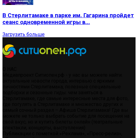
В Стерлитамаке в парке им. Гагарина пройдет
сеанс одновременной игры в...
Загрузить больше
О НАС
Медиапроект Ситиопен.рф - у нас вы можете найти:
актуальные новости города, интервью с яркими
личностями Стерлитамака, полезные специальные
подборки и сезонные гиды: чем заняться в
Стерлитамаке, где самые интересные места для фото,
где погулять в Стерлитамаке и множество других и
самый сочный раздел – Афиша Стерлитамака! Где вы
можете не только выбрать событие для посещения на
свой вкус, но и купить билеты онлайн (театральные
спектакли, концерты, выступления)
Публикации с пометкой «Реклама», «Пресс-релиз»,