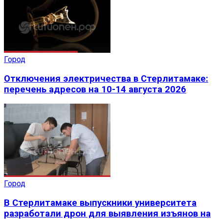
Город
Отключения электричества в Стерлитамаке:
перечень адресов на 10-14 августа 2026
Город
В Стерлитамаке выпускники университета
разработали дрон для выявления изъянов на