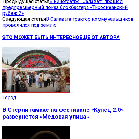
Предыдущая статья
В кинотеатре “Салават” прошел
предпремьерный показ блокбастера «Тихоокеанский
рубеж 2»
Следующая статья
В Салавате трактор коммунальщиков
провалился под землю
ЭТО МОЖЕТ БЫТЬ ИНТЕРЕСНО
ЕЩЕ ОТ АВТОРА
Город
В Стерлитамаке на фестивале «Купец 2.0»
развернется «Медовая улица»