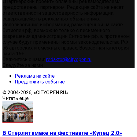
«Партнерский проект» оплачены рекламодателем/
предоставлены партнером. Редакция сайта не несет
ответственности за достоверность информации,
содержащейся в рекламных объявлениях.
Использование информации, размещенной на сайте
Ситиопен.рф, возможно только с письменного
разрешения администрации Ситиопен.рф, в противном
случае будут применены нормы законодательства РФ
об авторских и смежных правах. Возрастная категория
сайта 16+.
Свяжитесь с нами:
redaktor@cityopen.ru
Следуйте за нами
Реклама на сайте
Предложить событие
© 2004-2026, «CITYOPEN.RU»
Читать еще
В Стерлитамаке на фестивале «Купец 2.0»