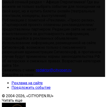
самый сочный раздел – Афиша Стерлитамака! Где вы
можете не только выбрать событие для посещения на
свой вкус, но и купить билеты онлайн (театральные
спектакли, концерты, выступления)
Публикации с пометкой «Реклама», «Пресс-релиз»,
«Партнерский проект» оплачены рекламодателем/
предоставлены партнером. Редакция сайта не несет
ответственности за достоверность информации,
содержащейся в рекламных объявлениях.
Использование информации, размещенной на сайте
Ситиопен.рф, возможно только с письменного
разрешения администрации Ситиопен.рф, в противном
случае будут применены нормы законодательства РФ
об авторских и смежных правах. Возрастная категория
сайта 16+.
Свяжитесь с нами:
redaktor@cityopen.ru
Следуйте за нами
Реклама на сайте
Предложить событие
© 2004-2026, «CITYOPEN.RU»
Читать еще