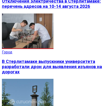
Отключения электричества в Стерлитамаке:
перечень адресов на 10-14 августа 2026
Город
В Стерлитамаке выпускники университета
разработали дрон для выявления изъянов на
дорогах