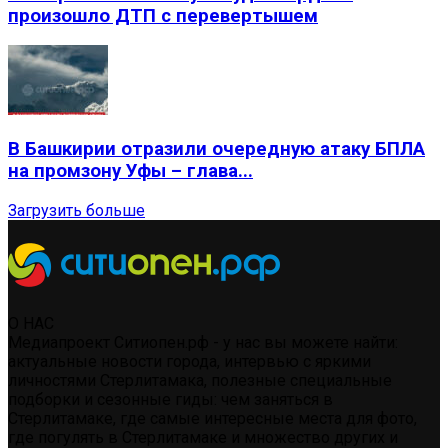
произошло ДТП с перевертышем
В Башкирии отразили очередную атаку БПЛА
на промзону Уфы – глава...
Загрузить больше
О НАС
Медиапроект Ситиопен.рф - у нас вы можете найти:
актуальные новости города, интервью с яркими
личностями Стерлитамака, полезные специальные
подборки и сезонные гиды: чем заняться в
Стерлитамаке, где самые интересные места для фото,
где погулять в Стерлитамаке и множество других и