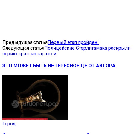
VK
Telegram
Email
Copy URL
Предыдущая статья
Первый этап пройден!
Следующая статья
Полицейские Стерлитамака раскрыли
серию краж из гаражей
ЭТО МОЖЕТ БЫТЬ ИНТЕРЕСНО
ЕЩЕ ОТ АВТОРА
Город