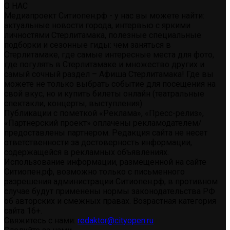
О НАС
Медиапроект Ситиопен.рф - у нас вы можете найти:
актуальные новости города, интервью с яркими
личностями Стерлитамака, полезные специальные
подборки и сезонные гиды: чем заняться в
Стерлитамаке, где самые интересные места для фото,
где погулять в Стерлитамаке и множество других и
самый сочный раздел – Афиша Стерлитамака! Где вы
можете не только выбрать событие для посещения на
свой вкус, но и купить билеты онлайн (театральные
спектакли, концерты, выступления)
Публикации с пометкой «Реклама», «Пресс-релиз»,
«Партнерский проект» оплачены рекламодателем/
предоставлены партнером. Редакция сайта не несет
ответственности за достоверность информации,
содержащейся в рекламных объявлениях.
Использование информации, размещенной на сайте
Ситиопен.рф, возможно только с письменного
разрешения администрации Ситиопен.рф, в противном
случае будут применены нормы законодательства РФ
об авторских и смежных правах. Возрастная категория
сайта 16+.
Свяжитесь с нами:
redaktor@cityopen.ru