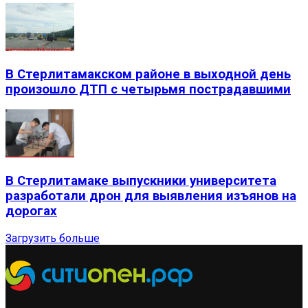
В Стерлитамакском районе в выходной день
произошло ДТП с четырьмя пострадавшими
В Стерлитамаке выпускники университета
разработали дрон для выявления изъянов на
дорогах
Загрузить больше