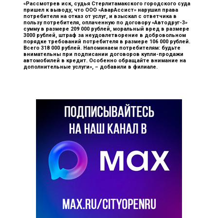
«Рассмотрев иск, судья Стерлитамакского городского суда
пришел к выводу, что ООО «АварАссист» нарушил права
потребителя на отказ от услуг, и взыскал с ответчика в
пользу потребителя, оплаченную по договору «Автодруг-3»
сумму в размере 209 000 рублей, моральный вред в размере
3000 рублей, штраф за неудовлетворение в добровольном
порядке требований потребителя в размере 106 000 рублей.
Всего 318 000 рублей. Напоминаем потребителям: будьте
внимательны при подписании договоров купли-продажи
автомобилей в кредит. Особенно обращайте внимание на
дополнительные услуги», –
добавили в филиале.