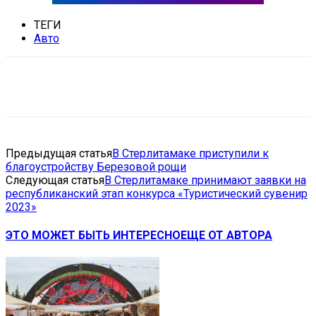
ТЕГИ
Авто
VK
Telegram
Email
Copy URL
Предыдущая статья
В Стерлитамаке приступили к
благоустройству Березовой рощи
Следующая статья
В Стерлитамаке принимают заявки на
республиканский этап конкурса «Туристический сувенир
2023»
ЭТО МОЖЕТ БЫТЬ ИНТЕРЕСНО
ЕЩЕ ОТ АВТОРА