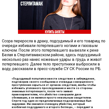
Ссора переросла в драку, подсудимый и его товарищ по
очереди избивали потерпевшего ногами и газовым
ключом. После этого потерпевшего вывезли к реке
Белая в Стерлитамакском районе, здесь подсудимый
несколько раз нанес ножевые удары в грудь и живот
потерпевшего. Далее тело преступники выбросили в
воду, рассказали в пресс-службе СУ СК России по РБ.
«Подсудимый попытался ввести следствие в заблуждение,
подговорив своего сообщника и очевидца совершенного
преступления скрыться от органов следствия, якобы чтобы
избежать уголовного преследования и мести со стороны
знакомых потерпевшего, после чего заявил
правоохранителям, что убийство совершили двое
сбежавших, а он являлся просто невольным свидетелем.
Спустя год один из предполагаемых подозреваемых был
задержан. Им оказался очевидец убийства, который
изобличил подсудимого и второго беглеца», –
передают в