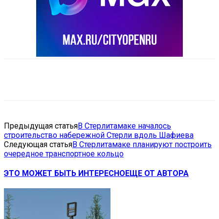
VK
Telegram
Email
Copy URL
Предыдущая статья
В Стерлитамаке началось
строительство набережной Стерли вдоль Шафиева
Следующая статья
В Стерлитамаке планируют построить
очередное транспортное кольцо
ЭТО МОЖЕТ БЫТЬ ИНТЕРЕСНО
ЕЩЕ ОТ АВТОРА