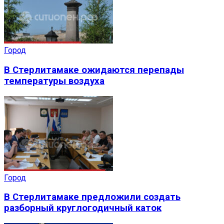
Город
В Стерлитамаке ожидаются перепады
температуры воздуха
Город
В Стерлитамаке предложили создать
разборный круглогодичный каток