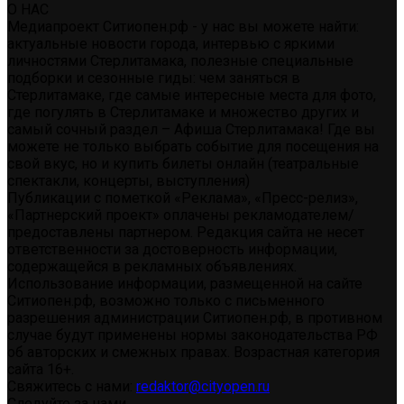
О НАС
Медиапроект Ситиопен.рф - у нас вы можете найти:
актуальные новости города, интервью с яркими
личностями Стерлитамака, полезные специальные
подборки и сезонные гиды: чем заняться в
Стерлитамаке, где самые интересные места для фото,
где погулять в Стерлитамаке и множество других и
самый сочный раздел – Афиша Стерлитамака! Где вы
можете не только выбрать событие для посещения на
свой вкус, но и купить билеты онлайн (театральные
спектакли, концерты, выступления)
Публикации с пометкой «Реклама», «Пресс-релиз»,
«Партнерский проект» оплачены рекламодателем/
предоставлены партнером. Редакция сайта не несет
ответственности за достоверность информации,
содержащейся в рекламных объявлениях.
Использование информации, размещенной на сайте
Ситиопен.рф, возможно только с письменного
разрешения администрации Ситиопен.рф, в противном
случае будут применены нормы законодательства РФ
об авторских и смежных правах. Возрастная категория
сайта 16+.
Свяжитесь с нами:
redaktor@cityopen.ru
Следуйте за нами