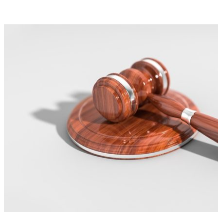
VK
Telegram
Email
Copy URL