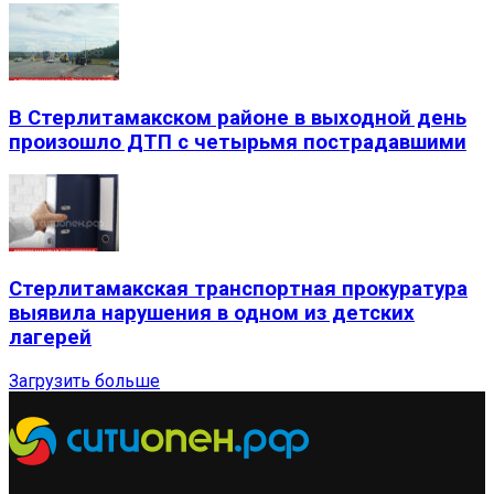
В Стерлитамакском районе в выходной день
произошло ДТП с четырьмя пострадавшими
Стерлитамакская транспортная прокуратура
выявила нарушения в одном из детских
лагерей
Загрузить больше