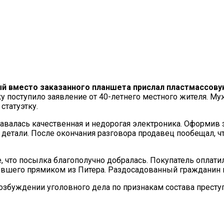
й вместо заказанного планшета прислал пластмассову
у поступило заявление от 40-летнего местного жителя. Му
статуэтку.
одавалась качественная и недорогая электроника. Оформив 
 детали. После окончания разговора продавец пообещал, ч
то посылка благополучно добралась. Покупатель оплатил з
ывшего прямиком из Питера. Раздосадованный гражданин 
озбуждении уголовного дела по признакам состава престу