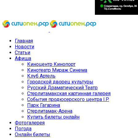
Главная
Новости
Статьи
Афиша
Киноцентр Кинопорт
Кинотеатр Мираж Синема
Клуб Артель
Городской дворец культуры
Русский Драматический Театр
Стерлитамакская картинная галерея
События продюсерского центра I.P.
Парк Гагарина
Стерлитамак-Арена
Купить билеты онлайн
Фотогалерея
Погода
Онлайн билеты