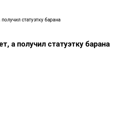
 получил статуэтку барана
т, а получил статуэтку барана
il
Copy URL