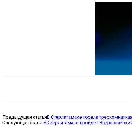
Поделиться
VK
Telegram
Ema
Предыдущая статья
В Стерлитамаке горела трехкомнатная
Следующая статья
В Стерлитамаке пройдет Всероссийский