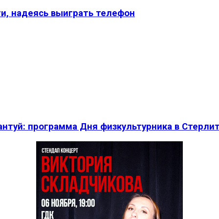
и, надеясь выиграть телефон
нтуй: программа Дня физкультурника в Стерли