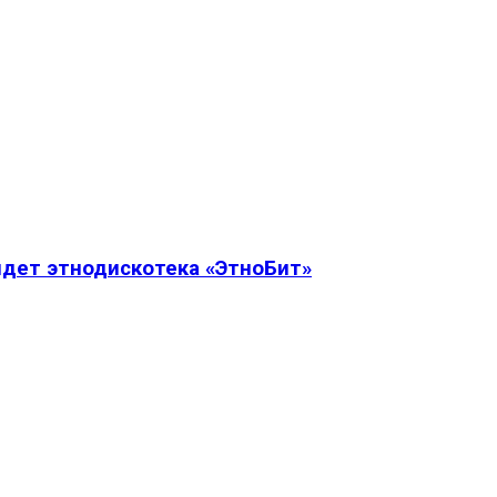
дет этнодискотека «ЭтноБит»