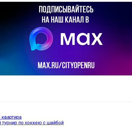
il
Copy URL
 квартира
 турнир по хоккею с шайбой