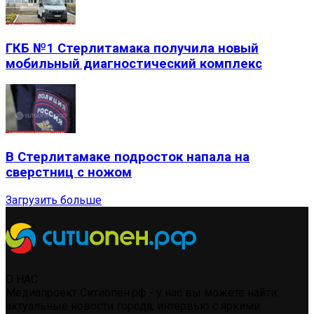
ГКБ №1 Стерлитамака получила новый
мобильный диагностический комплекс
В Стерлитамаке подросток напала на
сверстниц с ножом
Загрузить больше
О НАС
Медиапроект Ситиопен.рф - у нас вы можете найти:
актуальные новости города, интервью с яркими