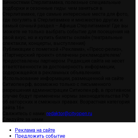
личностями Стерлитамака, полезные специальные
подборки и сезонные гиды: чем заняться в
Стерлитамаке, где самые интересные места для фото,
где погулять в Стерлитамаке и множество других и
самый сочный раздел – Афиша Стерлитамака! Где вы
можете не только выбрать событие для посещения на
свой вкус, но и купить билеты онлайн (театральные
спектакли, концерты, выступления)
Публикации с пометкой «Реклама», «Пресс-релиз»,
«Партнерский проект» оплачены рекламодателем/
предоставлены партнером. Редакция сайта не несет
ответственности за достоверность информации,
содержащейся в рекламных объявлениях.
Использование информации, размещенной на сайте
Ситиопен.рф, возможно только с письменного
разрешения администрации Ситиопен.рф, в противном
случае будут применены нормы законодательства РФ
об авторских и смежных правах. Возрастная категория
сайта 16+.
Свяжитесь с нами:
redaktor@cityopen.ru
Следуйте за нами
Реклама на сайте
Предложить событие