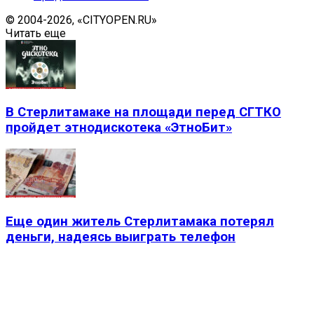
© 2004-2026, «CITYOPEN.RU»
Читать еще
В Стерлитамаке на площади перед СГТКО
пройдет этнодискотека «ЭтноБит»
Еще один житель Стерлитамака потерял
деньги, надеясь выиграть телефон