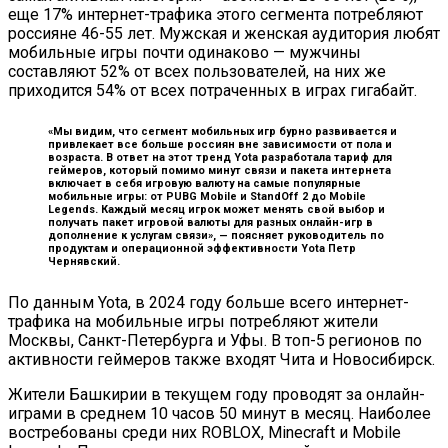
еще 17% интернет-трафика этого сегмента потребляют
россияне 46-55 лет. Мужская и женская аудитория любят
мобильные игры почти одинаково — мужчины
составляют 52% от всех пользователей, на них же
приходится 54% от всех потраченных в играх гигабайт.
«Мы видим, что сегмент мобильных игр бурно развивается и
привлекает все больше россиян вне зависимости от пола и
возраста. В ответ на этот тренд Yota разработала тариф для
геймеров, который помимо минут связи и пакета интернета
включает в себя игровую валюту на самые популярные
мобильные игры: от PUBG Mobile и StandOff 2 до Mobile
Legends. Каждый месяц игрок может менять свой выбор и
получать пакет игровой валюты для разных онлайн-игр в
дополнение к услугам связи», —
поясняет руководитель по
продуктам и операционной эффективности Yota Петр
Чернявский.
По данным Yota, в 2024 году больше всего интернет-
трафика на мобильные игры потребляют жители
Москвы, Санкт-Петербурга и Уфы. В топ-5 регионов по
активности геймеров также входят Чита и Новосибирск.
Жители Башкирии в текущем году проводят за онлайн-
играми в среднем 10 часов 50 минут в месяц. Наиболее
востребованы среди них ROBLOX, Minecraft и Mobile