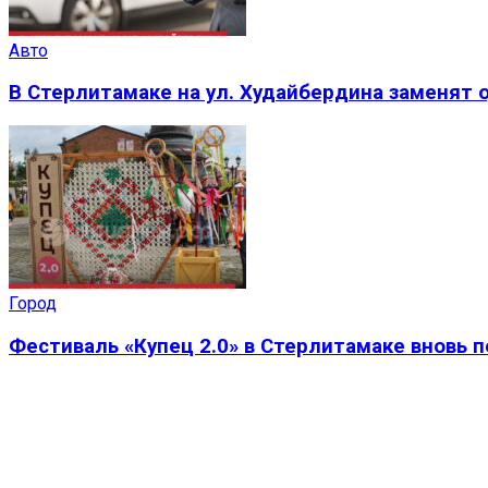
Авто
В Стерлитамаке на ул. Худайбердина заменят 
Город
Фестиваль «Купец 2.0» в Стерлитамаке вновь 