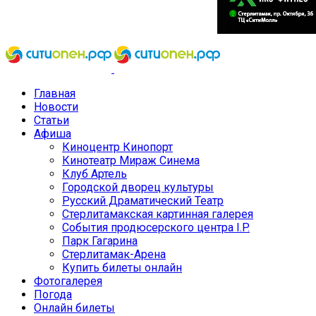
Главная
Новости
Статьи
Афиша
Киноцентр Кинопорт
Кинотеатр Мираж Синема
Клуб Артель
Городской дворец культуры
Русский Драматический Театр
Стерлитамакская картинная галерея
События продюсерского центра I.P.
Парк Гагарина
Стерлитамак-Арена
Купить билеты онлайн
Фотогалерея
Погода
Онлайн билеты