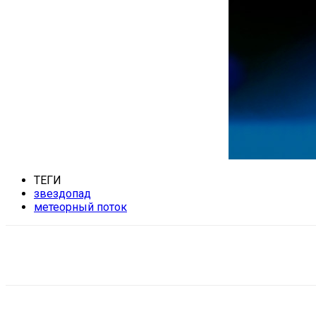
ТЕГИ
звездопад
метеорный поток
Поделиться
VK
Telegram
Ema