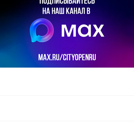
il
Copy URL