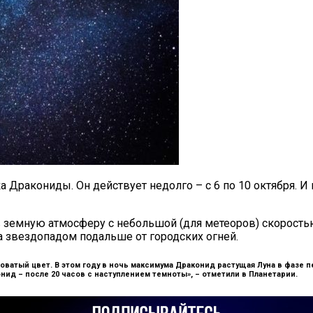
 Дракониды. Он действует недолго – с 6 по 10 октября. И
в земную атмосферу с небольшой (для метеоров) скорость
а звездопадом подальше от городских огней.
атый цвет. В этом году в ночь максимума Драконид растущая Луна в фазе пе
ид – после 20 часов с наступлением темноты», –
отметили в Планетарии.