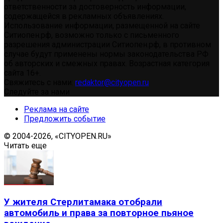
ответственности за достоверность информации,
содержащейся в рекламных объявлениях.
Использование информации, размещенной на сайте
Ситиопен.рф, возможно только с письменного
разрешения администрации Ситиопен.рф, в противном
случае будут применены нормы законодательства РФ
об авторских и смежных правах. Возрастная категория
сайта 16+.
Свяжитесь с нами:
redaktor@cityopen.ru
Следуйте за нами
Реклама на сайте
Предложить событие
© 2004-2026, «CITYOPEN.RU»
Читать еще
У жителя Стерлитамака отобрали
автомобиль и права за повторное пьяное