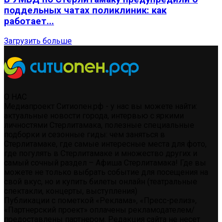
поддельных чатах поликлиник: как
работает...
Загрузить больше
О НАС
Медиапроект Ситиопен.рф - у нас вы можете найти:
актуальные новости города, интервью с яркими
личностями Стерлитамака, полезные специальные
подборки и сезонные гиды: чем заняться в
Стерлитамаке, где самые интересные места для фото,
где погулять в Стерлитамаке и множество других и
самый сочный раздел – Афиша Стерлитамака! Где вы
можете не только выбрать событие для посещения на
свой вкус, но и купить билеты онлайн (театральные
спектакли, концерты, выступления)
Публикации с пометкой «Реклама», «Пресс-релиз»,
«Партнерский проект» оплачены рекламодателем/
предоставлены партнером. Редакция сайта не несет