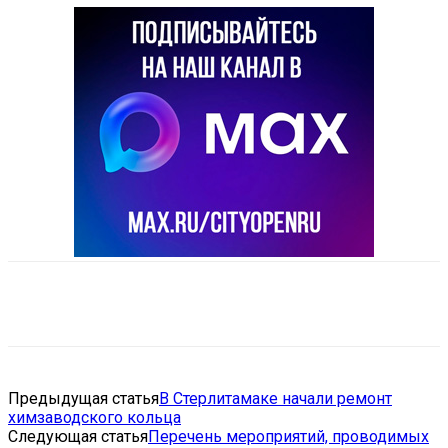
VK
Telegram
Email
Copy URL
Предыдущая статья
В Стерлитамаке начали ремонт
химзаводского кольца
Следующая статья
Перечень мероприятий, проводимых