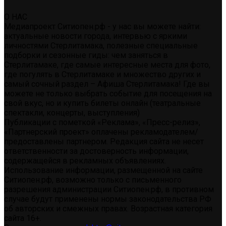
О НАС
Медиапроект Ситиопен.рф - у нас вы можете найти:
актуальные новости города, интервью с яркими
личностями Стерлитамака, полезные специальные
подборки и сезонные гиды: чем заняться в
Стерлитамаке, где самые интересные места для фото,
где погулять в Стерлитамаке и множество других и
самый сочный раздел – Афиша Стерлитамака! Где вы
можете не только выбрать событие для посещения на
свой вкус, но и купить билеты онлайн (театральные
спектакли, концерты, выступления)
Публикации с пометкой «Реклама», «Пресс-релиз»,
«Партнерский проект» оплачены рекламодателем/
предоставлены партнером. Редакция сайта не несет
ответственности за достоверность информации,
содержащейся в рекламных объявлениях.
Использование информации, размещенной на сайте
Ситиопен.рф, возможно только с письменного
разрешения администрации Ситиопен.рф, в противном
случае будут применены нормы законодательства РФ
об авторских и смежных правах. Возрастная категория
сайта 16+.