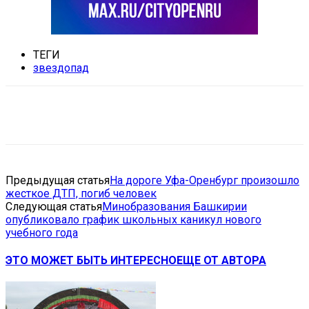
ТЕГИ
звездопад
VK
Telegram
Email
Copy URL
Предыдущая статья
На дороге Уфа-Оренбург произошло
жесткое ДТП, погиб человек
Следующая статья
Минобразования Башкирии
опубликовало график школьных каникул нового
учебного года
ЭТО МОЖЕТ БЫТЬ ИНТЕРЕСНО
ЕЩЕ ОТ АВТОРА