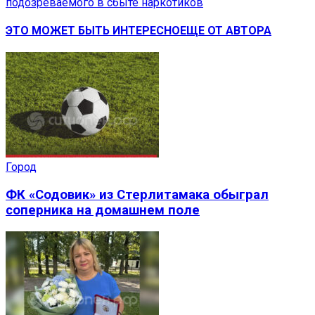
подозреваемого в сбыте наркотиков
ЭТО МОЖЕТ БЫТЬ ИНТЕРЕСНО
ЕЩЕ ОТ АВТОРА
Город
ФК «Содовик» из Стерлитамака обыграл
соперника на домашнем поле