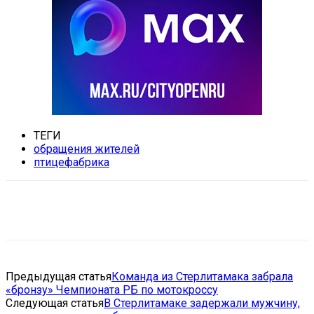
ТЕГИ
обращения жителей
птицефабрика
VK
Telegram
Email
Copy URL
Предыдущая статья
Команда из Стерлитамака забрала
«бронзу» Чемпионата РБ по мотокроссу
Следующая статья
В Стерлитамаке задержали мужчину,