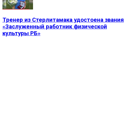
Тренер из Стерлитамака удостоена звания
«Заслуженный работник физической
культуры РБ»