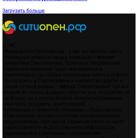
Загрузить больше
О НАС
Медиапроект Ситиопен.рф - у нас вы можете найти:
актуальные новости города, интервью с яркими
личностями Стерлитамака, полезные специальные
подборки и сезонные гиды: чем заняться в
Стерлитамаке, где самые интересные места для фото,
где погулять в Стерлитамаке и множество других и
самый сочный раздел – Афиша Стерлитамака! Где вы
можете не только выбрать событие для посещения на
свой вкус, но и купить билеты онлайн (театральные
спектакли, концерты, выступления)
Публикации с пометкой «Реклама», «Пресс-релиз»,
«Партнерский проект» оплачены рекламодателем/
предоставлены партнером. Редакция сайта не несет
ответственности за достоверность информации,
содержащейся в рекламных объявлениях.