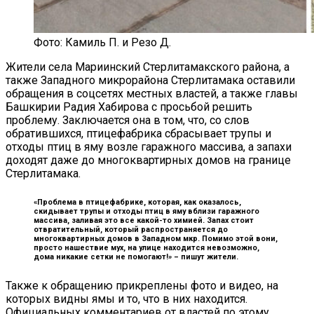
Фото: Камиль П. и Резо Д.
Жители села Мариинский Стерлитамакского района, а
также Западного микрорайона Стерлитамака оставили
обращения в соцсетях местных властей, а также главы
Башкирии Радия Хабирова с просьбой решить
проблему. Заключается она в том, что, со слов
обратившихся, птицефабрика сбрасывает трупы и
отходы птиц в яму возле гаражного массива, а запахи
доходят даже до многоквартирных домов на границе
Стерлитамака.
«Проблема в птицефабрике, которая, как оказалось,
скидывает трупы и отходы птиц в яму вблизи гаражного
массива, заливая это все какой-то химией. Запах стоит
отвратительный, который распространяется до
многоквартирных домов в Западном мкр. Помимо этой вони,
просто нашествие мух, на улице находится невозможно,
дома никакие сетки не помогают!» –
пишут жители.
Также к обращению прикреплены фото и видео, на
которых видны ямы и то, что в них находится.
Официальных комментариев от властей по этому