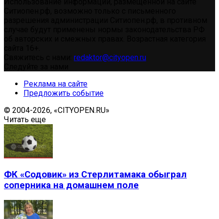
Использование информации, размещенной на сайте
Ситиопен.рф, возможно только с письменного
разрешения администрации Ситиопен.рф, в противном
случае будут применены нормы законодательства РФ
об авторских и смежных правах. Возрастная категория
сайта 16+.
Свяжитесь с нами:
redaktor@cityopen.ru
Следуйте за нами
Реклама на сайте
Предложить событие
© 2004-2026, «CITYOPEN.RU»
Читать еще
ФК «Содовик» из Стерлитамака обыграл
соперника на домашнем поле