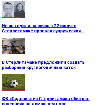
Не выходили на связь с 22 июля: в
Стерлитамаке пропала супружеская...
В Стерлитамаке предложили создать
разборный круглогодичный каток
ФК «Содовик» из Стерлитамака обыграл
соперника на домашнем поле