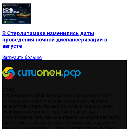
В Стерлитамаке изменились даты
проведения ночной диспансеризации в
августе
Загрузить больше
О НАС
Медиапроект Ситиопен.рф - у нас вы можете найти:
актуальные новости города, интервью с яркими
личностями Стерлитамака, полезные специальные
подборки и сезонные гиды: чем заняться в
Стерлитамаке, где самые интересные места для фото,
где погулять в Стерлитамаке и множество других и
самый сочный раздел – Афиша Стерлитамака! Где вы