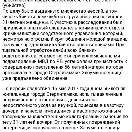
(убийство).
По делу было выдвинуто множество версий, в том
числе убийство кем-либо из круга общения погибшей
31-летней женщины. К участию в расследовании был
привлечен опытный следователь-криминалист отдела
криминалистики следственного управления, который,
несмотря на огромный круг общения молодой женщины,
сразу же предположил убийство родственниками. При
тщательной отработке алиби всех близких
родственников, совместно с оперуполномоченными
подразделений МВД по РБ, установлена причастность к
совершению преступления 56-летней матери, которая
проживала в городе Стерлитамаке. Злоумышленнице
уже предъявлено обвинение.
По версии следствия, 16 мая 2017 года днем 56-летняя
жительница города Стерлитамака, испытывая личные
неприязненные отношения к дочери из-за
недостаточного ухода за внучкой, приехала в квартиру
дочери и нанесла имевшимся в квартире кухонным
топориком множественные колото-резаные ранения по
телу 31-летней дочери. От полученных повреждений
потерпевщая скончалась на месте. Злоумышленница