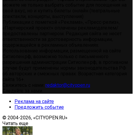
можете не только выбрать событие для посещения на
свой вкус, но и купить билеты онлайн (театральные
спектакли, концерты, выступления)
Публикации с пометкой «Реклама», «Пресс-релиз»,
«Партнерский проект» оплачены рекламодателем/
предоставлены партнером. Редакция сайта не несет
ответственности за достоверность информации,
содержащейся в рекламных объявлениях.
Использование информации, размещенной на сайте
Ситиопен.рф, возможно только с письменного
разрешения администрации Ситиопен.рф, в противном
случае будут применены нормы законодательства РФ
об авторских и смежных правах. Возрастная категория
сайта 16+.
Свяжитесь с нами:
redaktor@cityopen.ru
Следуйте за нами
Реклама на сайте
Предложить событие
© 2004-2026, «CITYOPEN.RU»
Читать еще