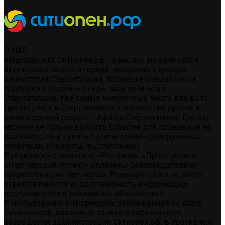
О НАС
Медиапроект Ситиопен.рф - у нас вы можете найти:
актуальные новости города, интервью с яркими
личностями Стерлитамака, полезные специальные
подборки и сезонные гиды: чем заняться в
Стерлитамаке, где самые интересные места для фото,
где погулять в Стерлитамаке и множество других и
самый сочный раздел – Афиша Стерлитамака! Где вы
можете не только выбрать событие для посещения на
свой вкус, но и купить билеты онлайн (театральные
спектакли, концерты, выступления)
Публикации с пометкой «Реклама», «Пресс-релиз»,
«Партнерский проект» оплачены рекламодателем/
предоставлены партнером. Редакция сайта не несет
ответственности за достоверность информации,
содержащейся в рекламных объявлениях.
Использование информации, размещенной на сайте
Ситиопен.рф, возможно только с письменного
разрешения администрации Ситиопен.рф, в противном