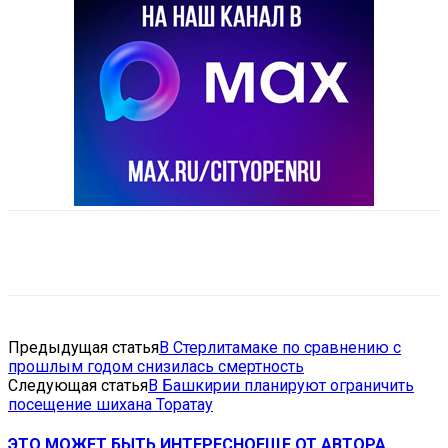
VK
Telegram
Email
Copy URL
Предыдущая статья
В Стерлитамаке по сравнению с
прошлым годом снизилась смертность
Следующая статья
В Башкирии планируют ограничить
посещение шихана Торатау
ЭТО МОЖЕТ БЫТЬ ИНТЕРЕСНО
ЕЩЕ ОТ АВТОРА