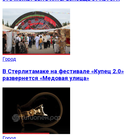
Город
В Стерлитамаке на фестивале «Купец 2.0»
развернется «Медовая улица»
Город