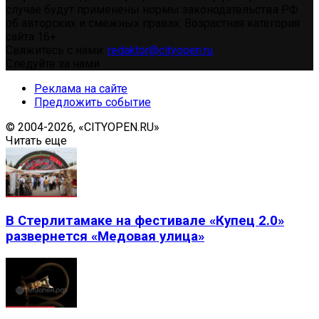
случае будут применены нормы законодательства РФ
об авторских и смежных правах. Возрастная категория
сайта 16+.
Свяжитесь с нами:
redaktor@cityopen.ru
Следуйте за нами
Реклама на сайте
Предложить событие
© 2004-2026, «CITYOPEN.RU»
Читать еще
В Стерлитамаке на фестивале «Купец 2.0»
развернется «Медовая улица»