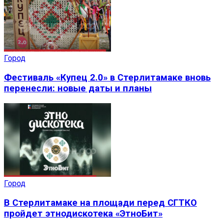
Город
Фестиваль «Купец 2.0» в Стерлитамаке вновь
перенесли: новые даты и планы
Город
В Стерлитамаке на площади перед СГТКО
пройдет этнодискотека «ЭтноБит»