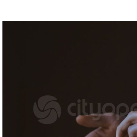
VK
Telegram
Email
Copy URL