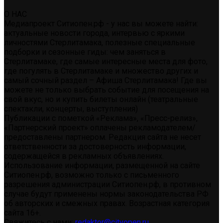
О НАС
Медиапроект Ситиопен.рф - у нас вы можете найти:
актуальные новости города, интервью с яркими
личностями Стерлитамака, полезные специальные
подборки и сезонные гиды: чем заняться в
Стерлитамаке, где самые интересные места для фото,
где погулять в Стерлитамаке и множество других и
самый сочный раздел – Афиша Стерлитамака! Где вы
можете не только выбрать событие для посещения на
свой вкус, но и купить билеты онлайн (театральные
спектакли, концерты, выступления)
Публикации с пометкой «Реклама», «Пресс-релиз»,
«Партнерский проект» оплачены рекламодателем/
предоставлены партнером. Редакция сайта не несет
ответственности за достоверность информации,
содержащейся в рекламных объявлениях.
Использование информации, размещенной на сайте
Ситиопен.рф, возможно только с письменного
разрешения администрации Ситиопен.рф, в противном
случае будут применены нормы законодательства РФ
об авторских и смежных правах. Возрастная категория
сайта 16+.
Свяжитесь с нами:
redaktor@cityopen.ru