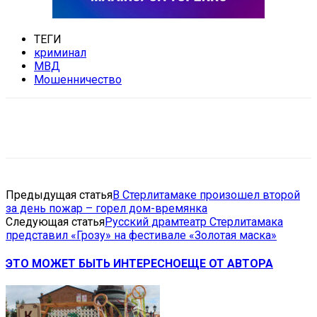
ТЕГИ
криминал
МВД
Мошенничество
VK
Telegram
Email
Copy URL
Предыдущая статья
В Стерлитамаке произошел второй
за день пожар – горел дом-времянка
Следующая статья
Русский драмтеатр Стерлитамака
представил «Грозу» на фестивале «Золотая маска»
ЭТО МОЖЕТ БЫТЬ ИНТЕРЕСНО
ЕЩЕ ОТ АВТОРА