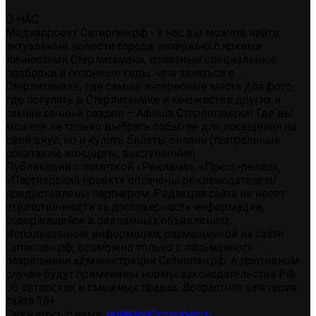
О НАС
Медиапроект Ситиопен.рф - у нас вы можете найти:
актуальные новости города, интервью с яркими
личностями Стерлитамака, полезные специальные
подборки и сезонные гиды: чем заняться в
Стерлитамаке, где самые интересные места для фото,
где погулять в Стерлитамаке и множество других и
самый сочный раздел – Афиша Стерлитамака! Где вы
можете не только выбрать событие для посещения на
свой вкус, но и купить билеты онлайн (театральные
спектакли, концерты, выступления)
Публикации с пометкой «Реклама», «Пресс-релиз»,
«Партнерский проект» оплачены рекламодателем/
предоставлены партнером. Редакция сайта не несет
ответственности за достоверность информации,
содержащейся в рекламных объявлениях.
Использование информации, размещенной на сайте
Ситиопен.рф, возможно только с письменного
разрешения администрации Ситиопен.рф, в противном
случае будут применены нормы законодательства РФ
об авторских и смежных правах. Возрастная категория
сайта 16+.
Свяжитесь с нами:
redaktor@cityopen.ru