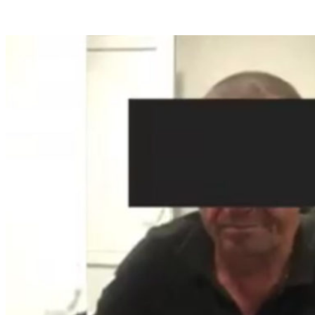
VK
Telegram
Email
Copy URL