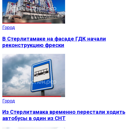
Город
В Стерлитамаке на фасаде ГДК начали
реконструкцию фрески
Город
Из Стерлитамака временно перестали ходить
автобусы в один из СНТ