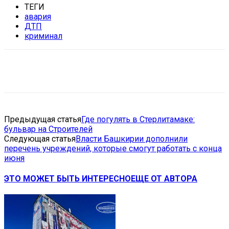
ТЕГИ
авария
ДТП
криминал
VK
Telegram
Email
Copy URL
Предыдущая статья
Где погулять в Стерлитамаке:
бульвар на Строителей
Следующая статья
Власти Башкирии дополнили
перечень учреждений, которые смогут работать с конца
июня
ЭТО МОЖЕТ БЫТЬ ИНТЕРЕСНО
ЕЩЕ ОТ АВТОРА