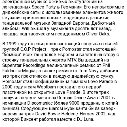
электронной музыке с живых выступлений на
легендарных Space Рarty в Германии. Его неповторимые
диджейские сеты с использованием элементов живого
звучания привнесли новые тенденции в развитие
танцевальной музыки Западной Европы. Дебютный
альбом I Will вышел у музыканта десять лет назад,
правда, под творческим псевдонимом Oliver Oaks.
В 1999 году он совершил настоящий прорыв со своей
группой C.O.P Project – трек Pornostar стал настоящей
“бомбой” всех танцполов Европы и взлетел на вторую
строчку танцевальных чартов MTV. Вышедший на
Superstar Recordings великолепный ремикс от Phil
Fuldner и Moguai, а также ремикс от Tom Novy добавил
это трек практически в каждую диджейскую сумку.
Pornostar стал неофициальным гимном Love Parade в
2000 году и сам Westbam поставил его первой
пластинкой на открытии Love Parade. В итоге трек
получил первое место на German Dance Award 2001 в
номинации Discomaniac (более 9000 проданных копий
винила). Следующим шагом музыканта была кавер-
версия на трек David Bowie Helden / Heroes 2002, над
которой Винсент работал вместе c DJ Luna.