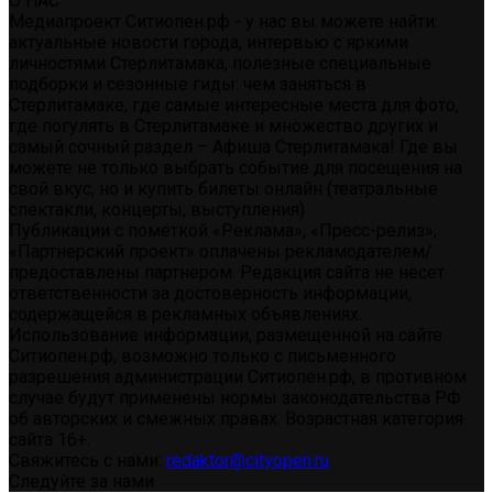
О НАС
Медиапроект Ситиопен.рф - у нас вы можете найти:
актуальные новости города, интервью с яркими
личностями Стерлитамака, полезные специальные
подборки и сезонные гиды: чем заняться в
Стерлитамаке, где самые интересные места для фото,
где погулять в Стерлитамаке и множество других и
самый сочный раздел – Афиша Стерлитамака! Где вы
можете не только выбрать событие для посещения на
свой вкус, но и купить билеты онлайн (театральные
спектакли, концерты, выступления)
Публикации с пометкой «Реклама», «Пресс-релиз»,
«Партнерский проект» оплачены рекламодателем/
предоставлены партнером. Редакция сайта не несет
ответственности за достоверность информации,
содержащейся в рекламных объявлениях.
Использование информации, размещенной на сайте
Ситиопен.рф, возможно только с письменного
разрешения администрации Ситиопен.рф, в противном
случае будут применены нормы законодательства РФ
об авторских и смежных правах. Возрастная категория
сайта 16+.
Свяжитесь с нами:
redaktor@cityopen.ru
Следуйте за нами