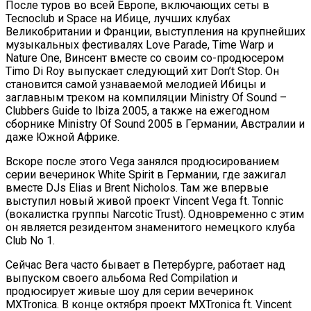
После туров во всей Европе, включающих сеты в
Tecnoclub и Space на Ибице, лучших клубах
Великобритании и Франции, выступления на крупнейших
музыкальных фестивалях Love Parade, Time Warp и
Nature One, Винсент вместе со своим со-продюсером
Timo Di Roy выпускает следующий хит Don’t Stop. Он
становится самой узнаваемой мелодией Ибицы и
заглавным треком на компиляции Ministry Of Sound –
Clubbers Guide to Ibiza 2005, а также на ежегодном
сборнике Ministry Of Sound 2005 в Германии, Австралии и
даже Южной Африке.
Вскоре после этого Vega занялся продюсированием
серии вечеринок White Spirit в Германии, где зажигал
вместе DJs Elias и Brent Nicholos. Там же впервые
выступил новый живой проект Vincent Vega ft. Tonniс
(вокалистка группы Narcotic Trust). Одновременно с этим
он является резидентом знаменитого немецкого клуба
Club No 1.
Сейчас Вега часто бывает в Петербурге, работает над
выпуском своего альбома Red Compilation и
продюсирует живые шоу для серии вечеринок
MXTronica. В конце октября проект MXTronica ft. Vincent