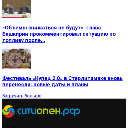
«Объемы снижаться не будут»: глава
Башкирии прокомментировал ситуацию по
топливу после...
Фестиваль «Купец 2.0» в Стерлитамаке вновь
перенесли: новые даты и планы
Загрузить больше