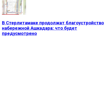
В Стерлитамаке продолжат благоустройство
набережной Ашкадара: что будет
предусмотрено