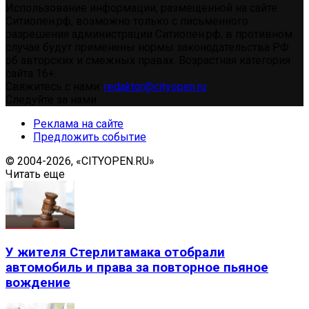
Использование информации, размещенной на сайте
Ситиопен.рф, возможно только с письменного
разрешения администрации Ситиопен.рф, в противном
случае будут применены нормы законодательства РФ
об авторских и смежных правах. Возрастная категория
сайта 16+.
Свяжитесь с нами:
redaktor@cityopen.ru
Следуйте за нами
Реклама на сайте
Предложить событие
© 2004-2026, «CITYOPEN.RU»
Читать еще
У жителя Стерлитамака отобрали
автомобиль и права за повторное пьяное
вождение