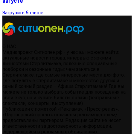
августе
Загрузить больше
О НАС
Медиапроект Ситиопен.рф - у нас вы можете найти:
актуальные новости города, интервью с яркими
личностями Стерлитамака, полезные специальные
подборки и сезонные гиды: чем заняться в
Стерлитамаке, где самые интересные места для фото,
где погулять в Стерлитамаке и множество других и
самый сочный раздел – Афиша Стерлитамака! Где вы
можете не только выбрать событие для посещения на
свой вкус, но и купить билеты онлайн (театральные
спектакли, концерты, выступления)
Публикации с пометкой «Реклама», «Пресс-релиз»,
«Партнерский проект» оплачены рекламодателем/
предоставлены партнером. Редакция сайта не несет
ответственности за достоверность информации,
содержащейся в рекламных объявлениях.