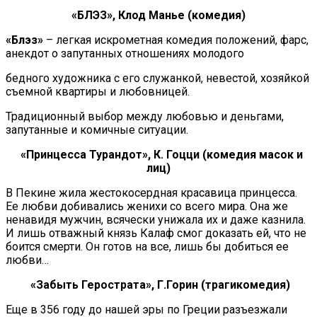
«БЛЭЗ», Клод Манье (комедия)
«Блэз»
– легкая искрометная комедия положений, фарс,
анекдот о запутанных отношениях молодого
бедного художника с его служанкой, невестой, хозяйкой
съемной квартиры и любовницей.
Традиционный выбор между любовью и деньгами,
запутанные и комичные ситуации.
«Принцесса Турандот», К. Гоцци (комедия масок и
лиц)
В Пекине жила жестокосердная красавица принцесса.
Ее любви добивались женихи со всего мира. Она же
ненавидя мужчин, всячески унижала их и даже казнила.
И лишь отважный князь Калаф смог доказать ей, что не
боится смерти. Он готов на все, лишь бы добиться ее
любви…
«Забыть Герострата», Г.Горин (трагикомедия)
Еще в 356 году до нашей эры по Греции разъезжали