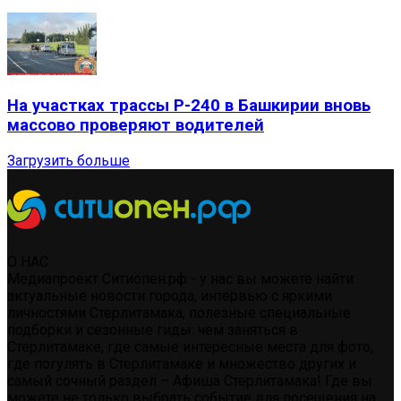
На участках трассы Р-240 в Башкирии вновь
массово проверяют водителей
Загрузить больше
О НАС
Медиапроект Ситиопен.рф - у нас вы можете найти:
актуальные новости города, интервью с яркими
личностями Стерлитамака, полезные специальные
подборки и сезонные гиды: чем заняться в
Стерлитамаке, где самые интересные места для фото,
где погулять в Стерлитамаке и множество других и
самый сочный раздел – Афиша Стерлитамака! Где вы
можете не только выбрать событие для посещения на