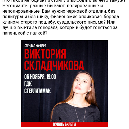
Кто такой негоциант и стоит ли выходить за него замуж?
Негоцианты разные бывают: полированные и
неполированные. Вам нужно черновой отделки, без
политуры и без шику, физиономия опойковая, борода
клином, старого пошибу, суздальского письма? Или
лучше выйти за генерала, который будет гоняться за
папенькой с палкой?