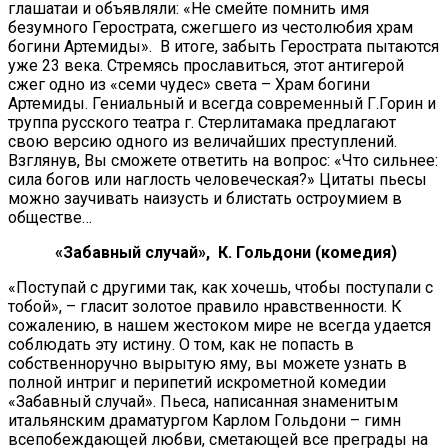
глашатаи и объявляли: «Не смейте помнить имя
безумного Герострата, сжегшего из честолюбия храм
богини Артемиды». В итоге, забыть Герострата пытаются
уже 23 века. Стремясь прославиться, этот антигерой
сжег одно из «семи чудес» света – Храм богини
Артемиды. Гениальный и всегда современный Г.Горин и
труппа русского театра г. Стерлитамака предлагают
свою версию одного из величайших преступлений.
Взглянув, Вы сможете ответить на вопрос: «Что сильнее:
сила богов или наглость человеческая?» Цитаты пьесы
можно заучивать наизусть и блистать остроумием в
обществе…
«Забавный случай», К. Гольдони (комедия)
«Поступай с другими так, как хочешь, чтобы поступали с
тобой», – гласит золотое правило нравственности. К
сожалению, в нашем жестоком мире не всегда удается
соблюдать эту истину. О том, как не попасть в
собственноручно вырытую яму, вы можете узнать в
полной интриг и перипетий искрометной комедии
«Забавный случай». Пьеса, написанная знаменитым
итальянским драматургом Карлом Гольдони – гимн
всепобеждающей любви, сметающей все преграды на