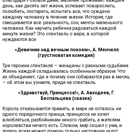
Благодаря Розовой даме, мальчик проживает каждый
день, как десять лет жизни, успевает повзрослеть,
полюбить, постареть, испытать все, что суждено
каждому человеку в течение жизни. История, где
смешивается все: реальность, сон, мечты маленького
человека. Как научить ребенка радоваться каждой
минуте жизни? Это спектакль о вере, в которой
нуждаются все.
«Девичник над вечным покоем», А. Менчелл
(грустноватая комедия)
Три героини спектакля — женщины с разными судьбами.
Жизнь каждой складывалась особенным образом. Что
их объединяет, где и почему они собираются раз в месяц
— об этом вы узнаете, придя на спектакль.
«Здравствуй, Принцесса!», А. Авходеев, Г.
Беспальцева (сказка)
Король отказывается править, в мире не осталось ни
одного порядочного принца, принцесса не хочет
влюбляться, разбойникам некого грабить, а жителям
королевства нечего есть. Словом, мир сошел с ума, и
теперь всем может помочь только настоящее чудо!