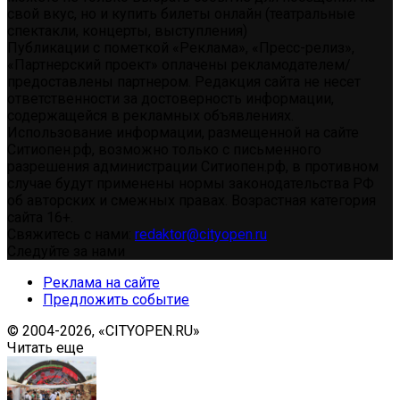
свой вкус, но и купить билеты онлайн (театральные
спектакли, концерты, выступления)
Публикации с пометкой «Реклама», «Пресс-релиз»,
«Партнерский проект» оплачены рекламодателем/
предоставлены партнером. Редакция сайта не несет
ответственности за достоверность информации,
содержащейся в рекламных объявлениях.
Использование информации, размещенной на сайте
Ситиопен.рф, возможно только с письменного
разрешения администрации Ситиопен.рф, в противном
случае будут применены нормы законодательства РФ
об авторских и смежных правах. Возрастная категория
сайта 16+.
Свяжитесь с нами:
redaktor@cityopen.ru
Следуйте за нами
Реклама на сайте
Предложить событие
© 2004-2026, «CITYOPEN.RU»
Читать еще