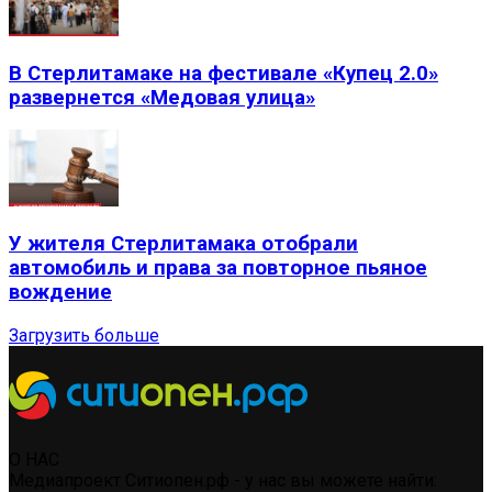
В Стерлитамаке на фестивале «Купец 2.0»
развернется «Медовая улица»
У жителя Стерлитамака отобрали
автомобиль и права за повторное пьяное
вождение
Загрузить больше
О НАС
Медиапроект Ситиопен.рф - у нас вы можете найти: