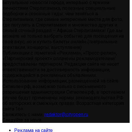
актуальные новости города, интервью с яркими
личностями Стерлитамака, полезные специальные
подборки и сезонные гиды: чем заняться в
Стерлитамаке, где самые интересные места для фото,
где погулять в Стерлитамаке и множество других и
самый сочный раздел – Афиша Стерлитамака! Где вы
можете не только выбрать событие для посещения на
свой вкус, но и купить билеты онлайн (театральные
спектакли, концерты, выступления)
Публикации с пометкой «Реклама», «Пресс-релиз»,
«Партнерский проект» оплачены рекламодателем/
предоставлены партнером. Редакция сайта не несет
ответственности за достоверность информации,
содержащейся в рекламных объявлениях.
Использование информации, размещенной на сайте
Ситиопен.рф, возможно только с письменного
разрешения администрации Ситиопен.рф, в противном
случае будут применены нормы законодательства РФ
об авторских и смежных правах. Возрастная категория
сайта 16+.
Свяжитесь с нами:
redaktor@cityopen.ru
Следуйте за нами
Реклама на сайте