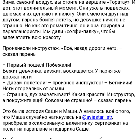
Зима, свежий воздух, вы стоите на вершите «Торатау». И
вот, этот волнительный момент. Они уже в подвесках,
шлемах и их цепляют к пилоту. Они смеются друг над
другом; парень боится лететь, но девушке ничего не
страшно. Но как это романтично: он и она, природа и
парапланеристы. Им дали «селфи-палку», чтобы
запечатлеть всю красоту.
Произнесли инструктаж. «Всё, назад дороги нет», –
сказал парень.
– Первый пошёл! Побежали!
Бежит девчонка, визжит, восхищается. У парня же
дрожат ноги.
– Давай, полетели! – произнёс инструктор! – Бегиииии!
Ноги оторвались от земли.
– Страшно, дух захватывает! Какая красота! Инструктор,
а покружите ещё! Совсем не страшно! – сказал парень.
Это была история Саши и Маши. А началось всё с того,
что Маша случайно наткнулась на
@aviastar_str
,
приобрела эксклюзивную валентинку-сертификат на
полёт на параплане и подарила Саше.