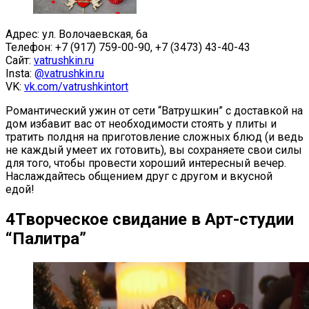
Адрес: ул. Волочаевская, 6а
Телефон:
+7 (917) 759-00-90
, +7 (3473) 43-40-43
Сайт:
vatrushkin.ru
Insta:
@vatrushkin.ru
VK:
vk.com/vatrushkintort
Романтический ужин от сети “Ватрушкин” с доставкой на
дом избавит вас от необходимости стоять у плиты и
тратить полдня на приготовление сложных блюд (и ведь
не каждый умеет их готовить), вы сохраняете свои силы
для того, чтобы провести хороший интересный вечер.
Наслаждайтесь общением друг с другом и вкусной
едой!
4
Творческое свидание в Арт-студии
“Палитра”