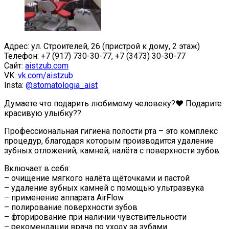
Адрес: ул. Строителей, 26 (пристрой к дому, 2 этаж)
Телефон: +7 (917) 730-30-77, +7 (3473) 30-30-77
Сайт:
aistzub.com
VK:
vk.com/aistzub
Insta:
@stomatologia_aist
Думаете что подарить любимому человеку?❤ Подарите
красивую улыбку??
Профессиональная гигиена полости рта – это комплекс
процедур, благодаря которым производится удаление
зубных отложений, камней, налёта с поверхности зубов.
Включает в себя:
– очищение мягкого налёта щёточками и пастой
– удаление зубных камней с помощью ультразвука
– применение аппарата AirFlow
– полирование поверхности зубов
– фторирование при наличии чувствительности
– рекомендации врача по уходу за зубами