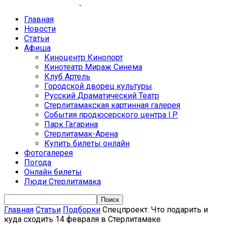
Главная
Новости
Статьи
Афиша
Киноцентр Кинопорт
Кинотеатр Мираж Синема
Клуб Артель
Городской дворец культуры
Русский Драматический Театр
Стерлитамакская картинная галерея
События продюсерского центра I.P.
Парк Гагарина
Стерлитамак-Арена
Купить билеты онлайн
Фотогалерея
Погода
Онлайн билеты
Люди Стерлитамака
Главная
Статьи
Подборки
Спецпроект. Что подарить и
куда сходить 14 февраля в Стерлитамаке