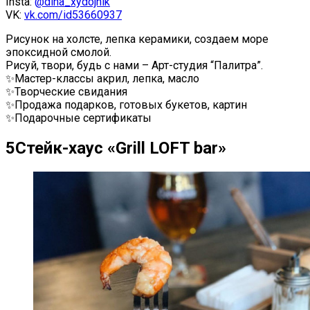
Insta:
@dina_xydojnik
VK:
vk.com/id53660937
Рисунок на холсте, лепка керамики, создаем море
эпоксидной смолой.
Рисуй, твори, будь с нами – Арт-студия “Палитра”.
✨Мастер-классы акрил, лепка, масло
✨Творческие свидания
✨Продажа подарков, готовых букетов, картин
✨Подарочные сертификаты
5
Стейк-хаус «Grill LOFT bar»