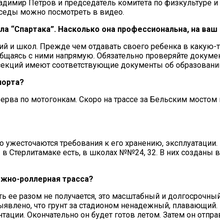
димир Петров и председатель комитета по физкультуре и
седы можно посмотреть в видео.
а “Спартака”. Насколько она профессиональна, на ваш
ий и школ. Прежде чем отдавать своего ребенка в какую-
общаясь с ними напрямую. Обязательно проверяйте докуме
секций имеют соответствующие документы об образовании
порта?
зерва по мотогонкам. Скоро на трассе за Бельским мосто
 ужесточаются требования к его хранению, эксплуатации. 
Стерлитамаке есть, в школах №№24, 32. В них созданы все
лыжно-роллерная трасса?
ь ее разом не получается, это масштабный и долгосрочный 
явлено, что грунт за стадионом ненадежный, плавающий. 
ации. Окончательно он будет готов летом. Затем он отпра