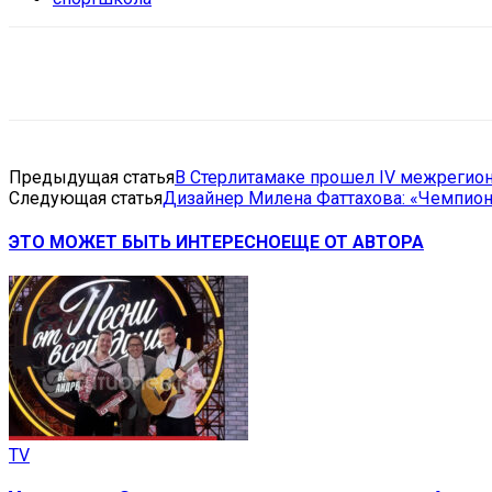
Поделиться
VK
Telegram
Ema
Предыдущая статья
В Стерлитамаке прошел IV межрегион
Следующая статья
Дизайнер Милена Фаттахова: «Чемпионат
ЭТО МОЖЕТ БЫТЬ ИНТЕРЕСНО
ЕЩЕ ОТ АВТОРА
TV