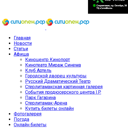
Главная
Новости
Статьи
Афиша
Киноцентр Кинопорт
Кинотеатр Мираж Синема
Клуб Артель
Городской дворец культуры
Русский Драматический Театр
Стерлитамакская картинная галерея
События продюсерского центра I.P.
Парк Гагарина
Стерлитамак-Арена
Купить билеты онлайн
Фотогалерея
Погода
Онлайн билеты