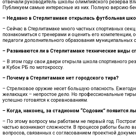
отвечали руководитель школы олимпийского резерва Вла
Публикуем самые интересные из них. Полную версию бе
– Недавно в Стерлитамаке открылась футбольная школ
– Сейчас в Стерлитамаке много частных спортивных секц
познакомиться с тренерами и оценить его компетенции, 
педагоги дополнительного образования муниципальных 
– Развиваются ли в Стерлитамаке технические виды с
– В этом году свои двери открыла школа спортивного ре
и Кубок РБ по мотокроссу.
– Почему в Стерлитамаке нет городского тира?
– Стрелковое оружие несет большую опасность. Ежегодно
желающих – непростое дело. Но профессиональные тиры в 
успешно готовятся к соревнованиям.
– Когда, наконец, за стадионом “Содовик” появится 
– По этому вопросу мы работаем не первый год. Построит
частью возникают сложности. В процессе работы было вы
вопросов, связанных с согласованием проектной документ