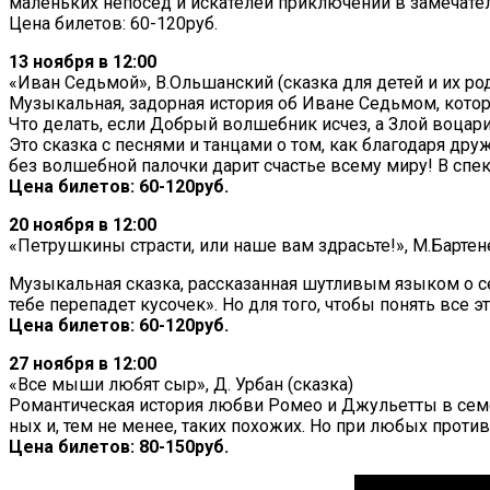
маленьких непосед и искателей приключений в замечате
Цена билетов: 60-120руб.
13 ноября в 12:00
«Иван Седьмой», В.Ольшанский (сказка для детей и их ро
Музыкальная, задорная история об Иване Седьмом, котор
Что делать, если Добрый волшебник исчез, а Злой воцари
Это сказка с песнями и танцами о том, как благодаря д
без волшебной палочки дарит счастье всему миру! В спек
Цена билетов: 60-120руб.
20 ноября в 12:00
«Петрушкины страсти, или наше вам здрасьте!», М.Бартене
Музыкальная сказка, рассказанная шутливым языком о сер
тебе перепадет кусочек». Но для того, чтобы понять все 
Цена билетов: 60-120руб.
27 ноября в 12:00
«Все мыши любят сыр», Д. Урбан (сказка)
Романтическая история любви Ромео и Джульетты в сем
ных и, тем не менее, таких похожих. Но при любых проти
Цена билетов: 80-150руб.