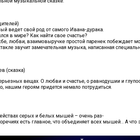
льной музыкальной сказке.
дителей)
ый ведет свой род от самого Ивана-дурака.
лся в мире? Как найти свое счастье?
ружбе, любви, взаимовыручке простой паренек побеждает м
такле звучит замечательная музыка, написанная специальн
в (сказка)
ьезных вещах. О любви и счастье, о равнодушии и глупости
это, нашим героям придется немало потрудиться.
ействах серых и белых мышей – очень раз-
воречиях есть главное, что объединяет всех мышей… А что 