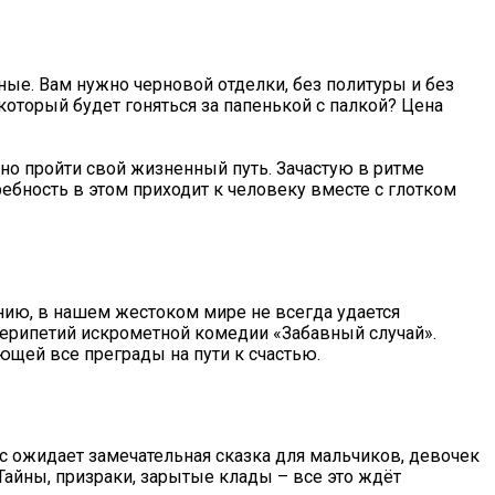
ые. Вам нужно черновой отделки, без политуры и без
который будет гоняться за папенькой с палкой? Цена
жно пройти свой жизненный путь. Зачастую в ритме
ебность в этом приходит к человеку вместе с глотком
лению, в нашем жестоком мире не всегда удается
 перипетий искрометной комедии «Забавный случай».
щей все преграды на пути к счастью.
Вас ожидает замечательная сказка для мальчиков, девочек
Тайны, призраки, зарытые клады – все это ждёт