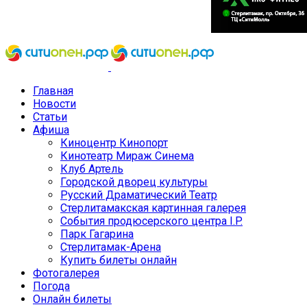
Главная
Новости
Статьи
Афиша
Киноцентр Кинопорт
Кинотеатр Мираж Синема
Клуб Артель
Городской дворец культуры
Русский Драматический Театр
Стерлитамакская картинная галерея
События продюсерского центра I.P.
Парк Гагарина
Стерлитамак-Арена
Купить билеты онлайн
Фотогалерея
Погода
Онлайн билеты