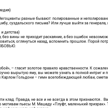
медия)
? Негоцианты разные бывают: полированные и неполированн
ибу, суздальского письма? Или лучше выйти за генерала, 
 и детства)
и, без вины не приходит раскаяние, а без ошибок невозмо
виться, оглянуться назад, вспомнить прошлое. Порой потр
ЛЮБОВЬЮ.
 тобой», – гласит золотое правило нравственности. К сожа
норучно вырытую яму, вы можете узнать в полной интриг и
м Карлом Гольдони – гимн всепобеждающей любви, сметаю
йти клад. Правда, не все и не всегда в этом признаются… 
 по мотивам пьесы М. Машаду «Плуфт, маленький призрак». 