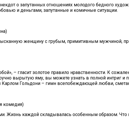
анекдот о запутанных отношениях молодого бедного художн
овью и деньгами, запутанные и комичные ситуации.
на)
изысканную женщину с грубым, примитивным мужчиной, пр
 тобой», – гласит золотое правило нравственности. К сожа
норучно вырытую яму, вы можете узнать в полной интриг и
м Карлом Гольдони – гимн всепобеждающей любви, сметаю
я комедия)
и. Жизнь каждой складывалась особенным образом. Что их