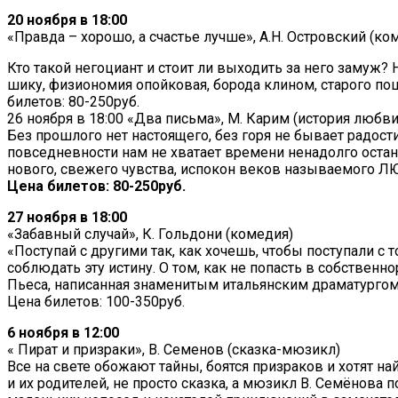
20 ноября в 18:00
«Правда – хорошо, а счастье лучше», А.Н. Островский (ко
Кто такой негоциант и стоит ли выходить за него замуж
шику, физиономия опойковая, борода клином, старого пош
билетов: 80-250руб.
26 ноября в 18:00 «Два письма», М. Карим (история любви
Без прошлого нет настоящего, без горя не бывает радост
повседневности нам не хватает времени ненадолго остано
нового, свежего чувства, испокон веков называемого 
Цена билетов: 80-250руб.
27 ноября в 18:00
«Забавный случай», К. Гольдони (комедия)
«Поступай с другими так, как хочешь, чтобы поступали с
соблюдать эту истину. О том, как не попасть в собствен
Пьеса, написанная знаменитым итальянским драматурго
Цена билетов: 100-350руб.
6 ноября в 12:00
« Пират и призраки», В. Семенов (сказка-мюзикл)
Все на свете обожают тайны, боятся призраков и хотят на
и их родителей, не просто сказка, а мюзикл В. Семёнова