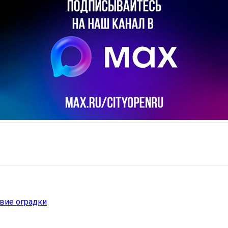
il
Copy URL
твие оградки