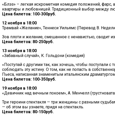
«Блэз» – легкая искрометная комедия положений, фарс, 
квартиры и любовницей. Традиционный выбор между люб
Цена билетов: 100-300руб.
12 ноября в 18:00
Трамвай «Желание», Теннеси Уильямс (Перевод В. Недели
Зов плоти и желание, смешанное с ненавистью, сводит 
Цена билетов: 80-250руб.
13 ноября в 18:00
«Забавный случай», К. Гольдони (комедия)
«Поступай с другими так, как хочешь, чтобы поступали с
соблюдать эту истину. О том, как не попасть в собствен
Пьеса, написанная знаменитым итальянским драматурго
Цена билетов: 100-350руб.
19 ноября в 18:00
«Девичник над вечным покоем», А. Менчелл (грустновата
Три героини спектакля — три женщины с разными судьбам
— об этом вы узнаете, придя на спектакль.
Цена билетов: 80-150руб.