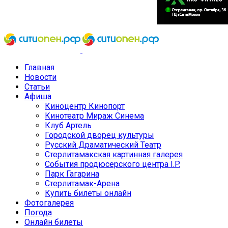
Главная
Новости
Статьи
Афиша
Киноцентр Кинопорт
Кинотеатр Мираж Синема
Клуб Артель
Городской дворец культуры
Русский Драматический Театр
Стерлитамакская картинная галерея
События продюсерского центра I.P.
Парк Гагарина
Стерлитамак-Арена
Купить билеты онлайн
Фотогалерея
Погода
Онлайн билеты