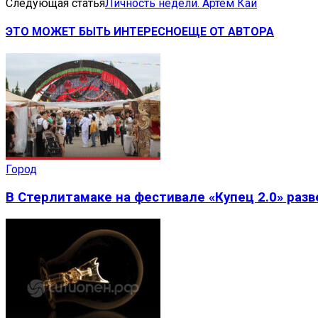
Следующая статья
Личность недели. Артем Кай
ЭТО МОЖЕТ БЫТЬ ИНТЕРЕСНО
ЕЩЕ ОТ АВТОРА
Город
В Стерлитамаке на фестивале «Купец 2.0» раз