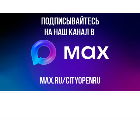
il
Copy URL