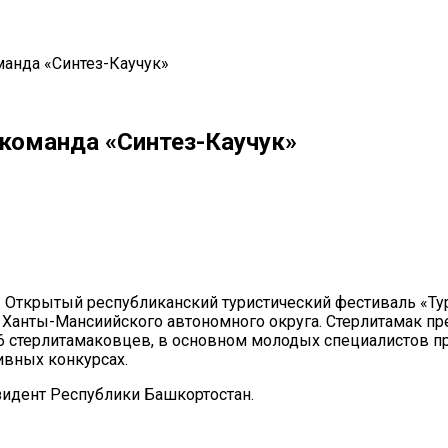
манда «Синтез-Каучук»
 команда «Синтез-Каучук»
il
Copy URL
I Открытый республиканский туристический фестиваль «Тур
из Ханты-Мансиийского автономного округа. Стерлитамак п
 16 стерлитамаковцев, в основном молодых специалистов п
ивных конкурсах.
зидент Республики Башкортостан.