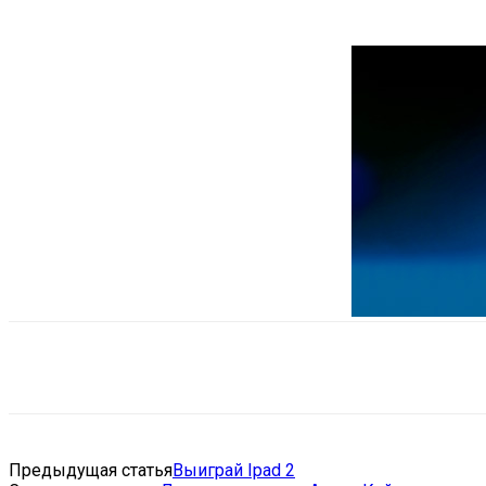
Поделиться
VK
Telegram
Ema
Предыдущая статья
Выиграй Ipad 2