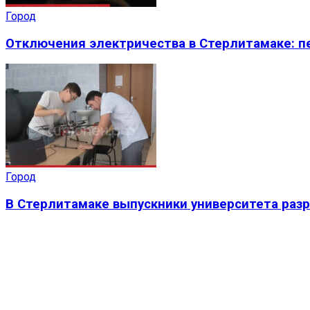
Город
Отключения электричества в Стерлитамаке: пе
Город
В Стерлитамаке выпускники университета раз