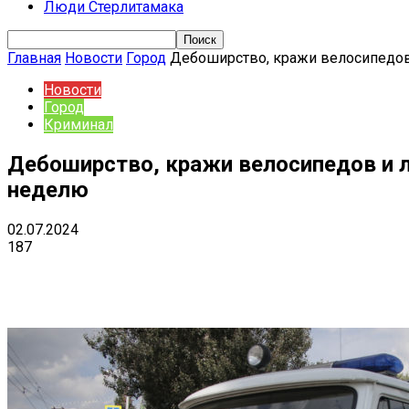
Люди Стерлитамака
Главная
Новости
Город
Дебоширство, кражи велосипедов 
Новости
Город
Криминал
Дебоширство, кражи велосипедов и 
неделю
02.07.2024
187
Поделиться
VK
Telegram
Ema