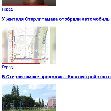
Город
У жителя Стерлитамака отобрали автомобиль 
Город
В Стерлитамаке продолжат благоустройство н