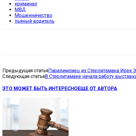
криминал
МВД
Мошенничество
пьяный водитель
Поделиться
VK
Telegram
Ema
Предыдущая статья
Паралимпиец из Стерлитамака Ирек З
Следующая статья
В Стерлитамаке начала работу выстав
ЭТО МОЖЕТ БЫТЬ ИНТЕРЕСНО
ЕЩЕ ОТ АВТОРА