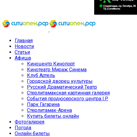
Главная
Новости
Статьи
Афиша
Киноцентр Кинопорт
Кинотеатр Мираж Синема
Клуб Артель
Городской дворец культуры
Русский Драматический Театр
Стерлитамакская картинная галерея
События продюсерского центра I.P.
Парк Гагарина
Стерлитамак-Арена
Купить билеты онлайн
Фотогалерея
Погода
Онлайн билеты