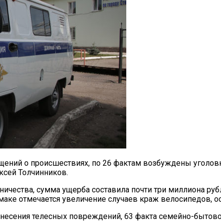
щений о происшествиях, по 26 фактам возбуждены уголовн
ксей Толчинников.
ичества, сумма ущерба составила почти три миллиона руб
маке отмечается увеличение случаев краж велосипедов, о
нанесения телесных повреждений, 63 факта семейно-бытов