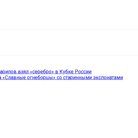
il
Copy URL
арипов взял «серебро» в Кубке России
ка «Славные огнеборцы» со старинными экспонатами