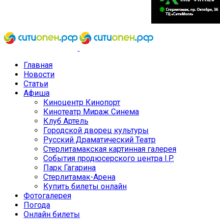
Главная
Новости
Статьи
Афиша
Киноцентр Кинопорт
Кинотеатр Мираж Синема
Клуб Артель
Городской дворец культуры
Русский Драматический Театр
Стерлитамакская картинная галерея
События продюсерского центра I.P.
Парк Гагарина
Стерлитамак-Арена
Купить билеты онлайн
Фотогалерея
Погода
Онлайн билеты