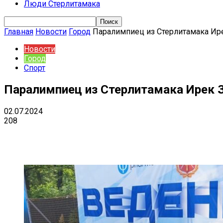
Люди Стерлитамака
Главная
Новости
Город
Паралимпиец из Стерлитамака Ире
Новости
Город
Спорт
Паралимпиец из Стерлитамака Ирек З
02.07.2024
208
Поделиться
VK
Telegram
Ema