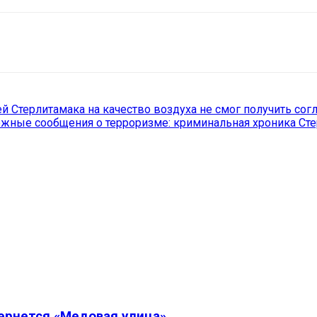
il
Copy URL
 Стерлитамака на качество воздуха не смог получить сог
жные сообщения о терроризме: криминальная хроника Ст
вернется «Медовая улица»