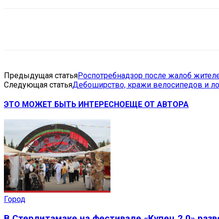
Поделиться
VK
Telegram
Ema
Предыдущая статья
Роспотребнадзор после жалоб жителей
Следующая статья
Дебоширство, кражи велосипедов и ло
ЭТО МОЖЕТ БЫТЬ ИНТЕРЕСНО
ЕЩЕ ОТ АВТОРА
Город
В Стерлитамаке на фестивале «Купец 2.0» раз