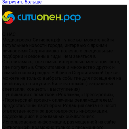
Загрузить больше
О НАС
Медиапроект Ситиопен.рф - у нас вы можете найти:
актуальные новости города, интервью с яркими
личностями Стерлитамака, полезные специальные
подборки и сезонные гиды: чем заняться в
Стерлитамаке, где самые интересные места для фото,
где погулять в Стерлитамаке и множество других и
самый сочный раздел – Афиша Стерлитамака! Где вы
можете не только выбрать событие для посещения на
свой вкус, но и купить билеты онлайн (театральные
спектакли, концерты, выступления)
Публикации с пометкой «Реклама», «Пресс-релиз»,
«Партнерский проект» оплачены рекламодателем/
предоставлены партнером. Редакция сайта не несет
ответственности за достоверность информации,
содержащейся в рекламных объявлениях.
Использование информации, размещенной на сайте
Ситиопен.рф, возможно только с письменного