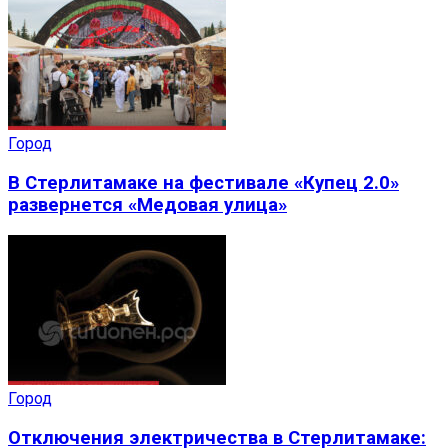
Город
В Стерлитамаке на фестивале «Купец 2.0»
развернется «Медовая улица»
Город
Отключения электричества в Стерлитамаке: