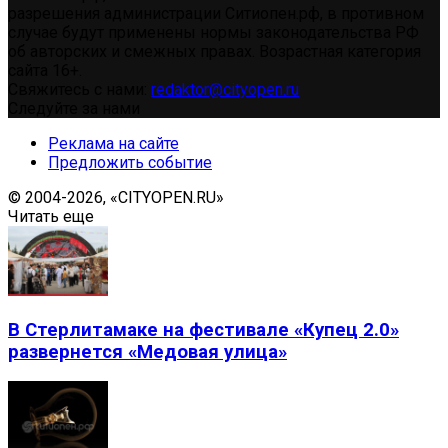
разрешения администрации Ситиопен.рф, в противном
случае будут применены нормы законодательства РФ
об авторских и смежных правах. Возрастная категория
сайта 16+.
Свяжитесь с нами:
redaktor@cityopen.ru
Следуйте за нами
Реклама на сайте
Предложить событие
© 2004-2026, «CITYOPEN.RU»
Читать еще
В Стерлитамаке на фестивале «Купец 2.0»
развернется «Медовая улица»