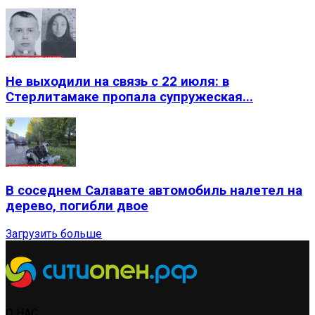
Не выходили на связь с 22 июля: в
Стерлитамаке пропала супружеская...
В соседнем Салавате автомобиль налетел на
дерево, погибли двое
Загрузить больше
О НАС