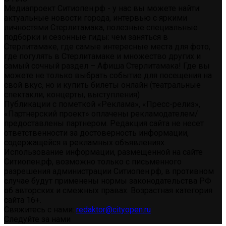
Медиапроект Ситиопен.рф - у нас вы можете найти:
актуальные новости города, интервью с яркими
личностями Стерлитамака, полезные специальные
подборки и сезонные гиды: чем заняться в
Стерлитамаке, где самые интересные места для фото,
где погулять в Стерлитамаке и множество других и
самый сочный раздел – Афиша Стерлитамака! Где вы
можете не только выбрать событие для посещения на
свой вкус, но и купить билеты онлайн (театральные
спектакли, концерты, выступления)
Публикации с пометкой «Реклама», «Пресс-релиз»,
«Партнерский проект» оплачены рекламодателем/
предоставлены партнером. Редакция сайта не несет
ответственности за достоверность информации,
содержащейся в рекламных объявлениях.
Использование информации, размещенной на сайте
Ситиопен.рф, возможно только с письменного
разрешения администрации Ситиопен.рф, в противном
случае будут применены нормы законодательства РФ
об авторских и смежных правах. Возрастная категория
сайта 16+.
Свяжитесь с нами:
redaktor@cityopen.ru
Следуйте за нами