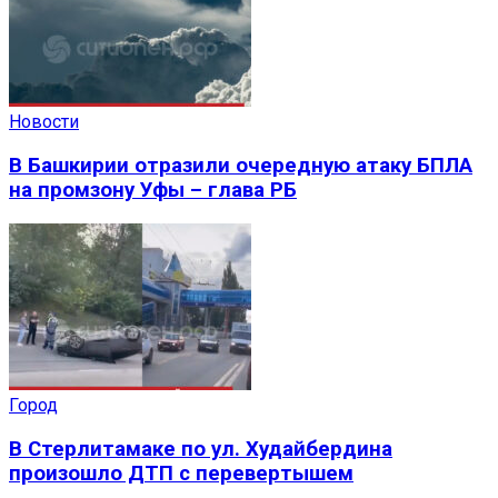
Новости
В Башкирии отразили очередную атаку БПЛА
на промзону Уфы – глава РБ
Город
В Стерлитамаке по ул. Худайбердина
произошло ДТП с перевертышем