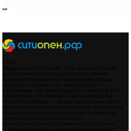
О НАС
Медиапроект Ситиопен.рф - у нас вы можете найти:
актуальные новости города, интервью с яркими
личностями Стерлитамака, полезные специальные
подборки и сезонные гиды: чем заняться в
Стерлитамаке, где самые интересные места для фото,
где погулять в Стерлитамаке и множество других и
самый сочный раздел – Афиша Стерлитамака! Где вы
можете не только выбрать событие для посещения на
свой вкус, но и купить билеты онлайн (театральные
спектакли, концерты, выступления)
Публикации с пометкой «Реклама», «Пресс-релиз»,
«Партнерский проект» оплачены рекламодателем/