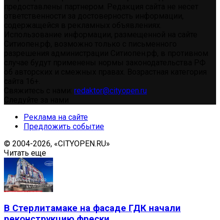
предоставлены партнером. Редакция сайта не несет
ответственности за достоверность информации,
содержащейся в рекламных объявлениях.
Использование информации, размещенной на сайте
Ситиопен.рф, возможно только с письменного
разрешения администрации Ситиопен.рф, в противном
случае будут применены нормы законодательства РФ
об авторских и смежных правах. Возрастная категория
сайта 16+.
Свяжитесь с нами:
redaktor@cityopen.ru
Следуйте за нами
Реклама на сайте
Предложить событие
© 2004-2026, «CITYOPEN.RU»
Читать еще
В Стерлитамаке на фасаде ГДК начали
реконструкцию фрески