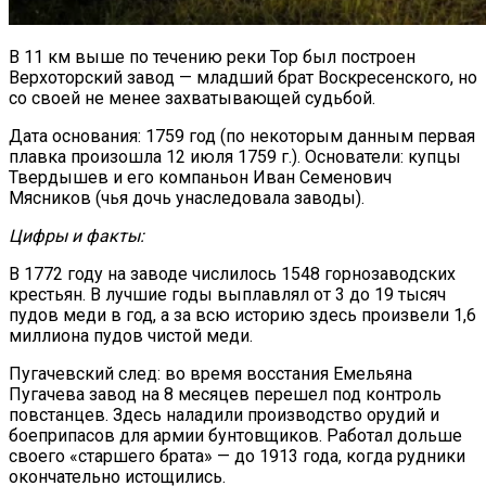
В 11 км выше по течению реки Тор был построен
Верхоторский завод — младший брат Воскресенского, но
со своей не менее захватывающей судьбой.
Дата основания: 1759 год (по некоторым данным первая
плавка произошла 12 июля 1759 г.). Основатели: купцы
Твердышев и его компаньон Иван Семенович
Мясников (чья дочь унаследовала заводы).
Цифры и факты:
В 1772 году на заводе числилось 1548 горнозаводских
крестьян. В лучшие годы выплавлял от 3 до 19 тысяч
пудов меди в год, а за всю историю здесь произвели 1,6
миллиона пудов чистой меди.
Пугачевский след: во время восстания Емельяна
Пугачева завод на 8 месяцев перешел под контроль
повстанцев. Здесь наладили производство орудий и
боеприпасов для армии бунтовщиков. Работал дольше
своего «старшего брата» — до 1913 года, когда рудники
окончательно истощились.