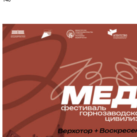
VK
Telegram
Email
Copy URL