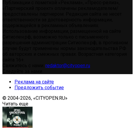
Публикации с пометкой «Реклама», «Пресс-релиз»,
«Партнерский проект» оплачены рекламодателем/
предоставлены партнером. Редакция сайта не несет
ответственности за достоверность информации,
содержащейся в рекламных объявлениях.
Использование информации, размещенной на сайте
Ситиопен.рф, возможно только с письменного
разрешения администрации Ситиопен.рф, в противном
случае будут применены нормы законодательства РФ
об авторских и смежных правах. Возрастная категория
сайта 16+.
Свяжитесь с нами:
redaktor@cityopen.ru
Следуйте за нами
Реклама на сайте
Предложить событие
© 2004-2026, «CITYOPEN.RU»
Читать еще