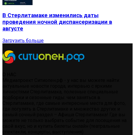
В Стерлитамаке изменились даты
проведения ночной диспансеризации в
августе
Загрузить больше
О НАС
Медиапроект Ситиопен.рф - у нас вы можете найти:
актуальные новости города, интервью с яркими
личностями Стерлитамака, полезные специальные
подборки и сезонные гиды: чем заняться в
Стерлитамаке, где самые интересные места для фото,
где погулять в Стерлитамаке и множество других и
самый сочный раздел – Афиша Стерлитамака! Где вы
можете не только выбрать событие для посещения на
свой вкус, но и купить билеты онлайн (театральные
спектакли, концерты, выступления)