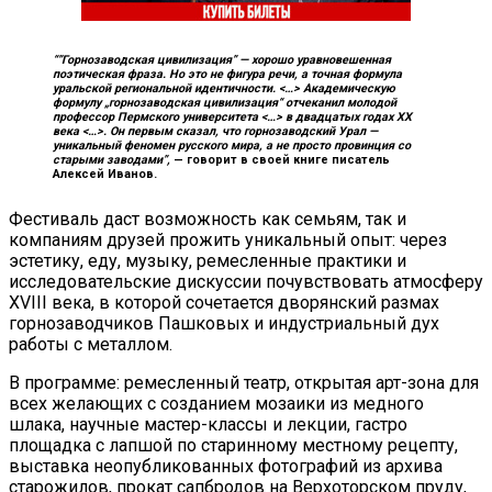
“”Горнозаводская цивилизация” — хорошо уравновешенная
поэтическая фраза. Но это не фигура речи, а точная формула
уральской региональной идентичности. <…> Академическую
формулу „горнозаводская цивилизация“ отчеканил молодой
профессор Пермского университета <…> в двадцатых годах
XX
века <…>. Он первым сказал, что горнозаводский Урал —
уникальный феномен русского мира, а не просто провинция со
старыми заводами”,
—
говорит в своей книге писатель
Алексей Иванов.
Фестиваль даст возможность как семьям, так и
компаниям друзей прожить уникальный опыт: через
эстетику, еду, музыку, ремесленные практики и
исследовательские дискуссии почувствовать атмосферу
XVIII века, в которой сочетается дворянский размах
горнозаводчиков Пашковых и индустриальный дух
работы с металлом.
В программе: ремесленный театр, открытая арт-зона для
всех желающих с созданием мозаики из медного
шлака, научные мастер-классы и лекции, гастро
площадка с лапшой по старинному местному рецепту,
выставка неопубликованных фотографий из архива
старожилов, прокат сапбродов на Верхоторском пруду,