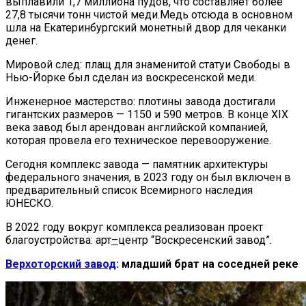
выплавили 1,7 миллиона пудов, что составляет более
27,8 тысячи тонн чистой меди.Медь отсюда в основном
шла на Екатеринбургский монетный двор для чеканки
денег.
Мировой след: плащ для знаменитой статуи Свободы в
Нью-Йорке был сделан из воскресенской меди.
Инженерное мастерство: плотины завода достигали
гигантских размеров — 1150 и 590 метров. В конце XIX
века завод был арендован английской компанией,
которая провела его техническое перевооружение.
Сегодня комплекс завода — памятник архитектуры
федерального значения, в 2023 году он был включен в
предварительный список Всемирного наследия
ЮНЕСКО.
В 2022 году вокруг комплекса реализован проект
благоустройства: арт
–
центр “Воскресенский завод”.
Верхоторский завод
: младший брат на соседней реке