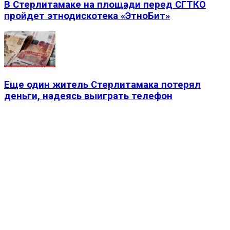
В Стерлитамаке на площади перед СГТКО
пройдет этнодискотека «ЭтноБит»
Еще один житель Стерлитамака потерял
деньги, надеясь выиграть телефон