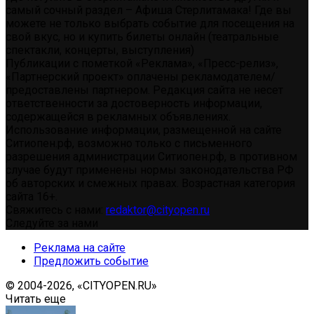
самый сочный раздел – Афиша Стерлитамака! Где вы
можете не только выбрать событие для посещения на
свой вкус, но и купить билеты онлайн (театральные
спектакли, концерты, выступления)
Публикации с пометкой «Реклама», «Пресс-релиз»,
«Партнерский проект» оплачены рекламодателем/
предоставлены партнером. Редакция сайта не несет
ответственности за достоверность информации,
содержащейся в рекламных объявлениях.
Использование информации, размещенной на сайте
Ситиопен.рф, возможно только с письменного
разрешения администрации Ситиопен.рф, в противном
случае будут применены нормы законодательства РФ
об авторских и смежных правах. Возрастная категория
сайта 16+.
Свяжитесь с нами:
redaktor@cityopen.ru
Следуйте за нами
Реклама на сайте
Предложить событие
© 2004-2026, «CITYOPEN.RU»
Читать еще