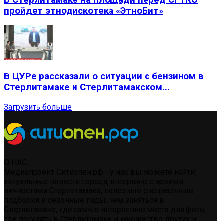
пройдет этнодискотека «ЭтноБит»
В ЦУРе рассказали о ситуации с бензином в
Стерлитамаке и Стерлитамакском...
Загрузить больше
О НАС
Медиапроект Ситиопен.рф - у нас вы можете найти:
актуальные новости города, интервью с яркими
личностями Стерлитамака, полезные специальные
подборки и сезонные гиды: чем заняться в
Стерлитамаке, где самые интересные места для фото,
где погулять в Стерлитамаке и множество других и