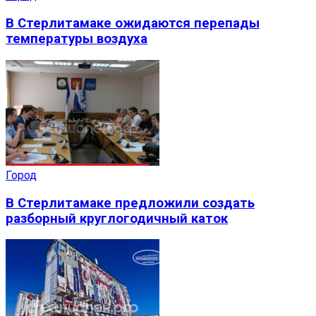
В Стерлитамаке ожидаются перепады
температуры воздуха
Город
В Стерлитамаке предложили создать
разборный круглогодичный каток