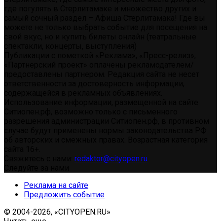
где погулять в Стерлитамаке и множество других и
самый сочный раздел – Афиша Стерлитамака! Где вы
можете не только выбрать событие для посещения на
свой вкус, но и купить билеты онлайн (театральные
спектакли, концерты, выступления)
Публикации с пометкой «Реклама», «Пресс-релиз»,
«Партнерский проект» оплачены рекламодателем/
предоставлены партнером. Редакция сайта не несет
ответственности за достоверность информации,
содержащейся в рекламных объявлениях.
Использование информации, размещенной на сайте
Ситиопен.рф, возможно только с письменного
разрешения администрации Ситиопен.рф, в противном
случае будут применены нормы законодательства РФ
об авторских и смежных правах. Возрастная категория
сайта 16+.
Свяжитесь с нами:
redaktor@cityopen.ru
Следуйте за нами
Реклама на сайте
Предложить событие
© 2004-2026, «CITYOPEN.RU»