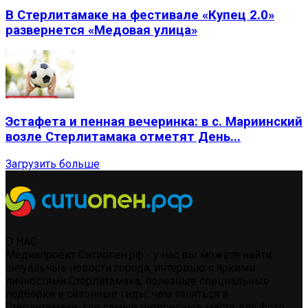
В Стерлитамаке на фестивале «Купец 2.0»
развернется «Медовая улица»
Эстафета и пенная вечеринка: в с. Мариинский
возле Стерлитамака отметят День...
Загрузить больше
О НАС
Медиапроект Ситиопен.рф - у нас вы можете найти:
актуальные новости города, интервью с яркими
личностями Стерлитамака, полезные специальные
подборки и сезонные гиды: чем заняться в
Стерлитамаке, где самые интересные места для фото,