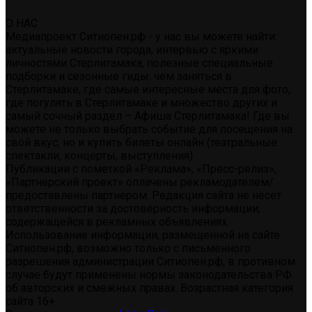
О НАС
Медиапроект Ситиопен.рф - у нас вы можете найти:
актуальные новости города, интервью с яркими
личностями Стерлитамака, полезные специальные
подборки и сезонные гиды: чем заняться в
Стерлитамаке, где самые интересные места для фото,
где погулять в Стерлитамаке и множество других и
самый сочный раздел – Афиша Стерлитамака! Где вы
можете не только выбрать событие для посещения на
свой вкус, но и купить билеты онлайн (театральные
спектакли, концерты, выступления)
Публикации с пометкой «Реклама», «Пресс-релиз»,
«Партнерский проект» оплачены рекламодателем/
предоставлены партнером. Редакция сайта не несет
ответственности за достоверность информации,
содержащейся в рекламных объявлениях.
Использование информации, размещенной на сайте
Ситиопен.рф, возможно только с письменного
разрешения администрации Ситиопен.рф, в противном
случае будут применены нормы законодательства РФ
об авторских и смежных правах. Возрастная категория
сайта 16+.