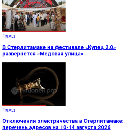
Город
В Стерлитамаке на фестивале «Купец 2.0»
развернется «Медовая улица»
Город
Отключения электричества в Стерлитамаке:
перечень адресов на 10-14 августа 2026