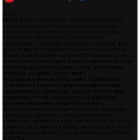
О НАС
Медиапроект Ситиопен.рф - у нас вы можете найти:
актуальные новости города, интервью с яркими
личностями Стерлитамака, полезные специальные
подборки и сезонные гиды: чем заняться в
Стерлитамаке, где самые интересные места для фото,
где погулять в Стерлитамаке и множество других и
самый сочный раздел – Афиша Стерлитамака! Где вы
можете не только выбрать событие для посещения на
свой вкус, но и купить билеты онлайн (театральные
спектакли, концерты, выступления)
Публикации с пометкой «Реклама», «Пресс-релиз»,
«Партнерский проект» оплачены рекламодателем/
предоставлены партнером. Редакция сайта не несет
ответственности за достоверность информации,
содержащейся в рекламных объявлениях.
Использование информации, размещенной на сайте
Ситиопен.рф, возможно только с письменного
разрешения администрации Ситиопен.рф, в противном
случае будут применены нормы законодательства РФ
об авторских и смежных правах. Возрастная категория
сайта 16+.