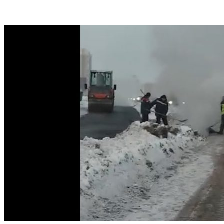
VK
Telegram
Email
Copy URL