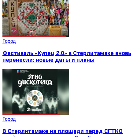
Город
Фестиваль «Купец 2.0» в Стерлитамаке вновь
перенесли: новые даты и планы
Город
В Стерлитамаке на площади перед СГТКО