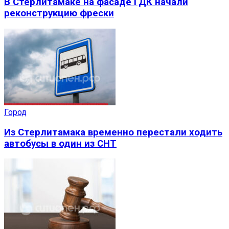
В Стерлитамаке на фасаде ГДК начали
реконструкцию фрески
Город
Из Стерлитамака временно перестали ходить
автобусы в один из СНТ