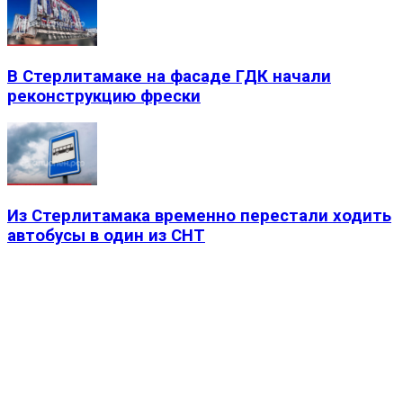
В Стерлитамаке на фасаде ГДК начали
реконструкцию фрески
Из Стерлитамака временно перестали ходить
автобусы в один из СНТ