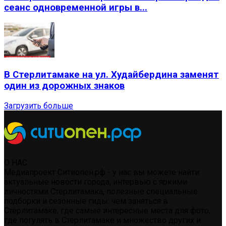
сеанс одновременной игры в...
В Стерлитамаке на ул. Худайбердина заменят
один из дорожных знаков
Загрузить больше
О НАС
Медиапроект Ситиопен.рф - у нас вы можете найти:
актуальные новости города, интервью с яркими
личностями Стерлитамака, полезные специальные
подборки и сезонные гиды: чем заняться в
Стерлитамаке, где самые интересные места для фото,
где погулять в Стерлитамаке и множество других и