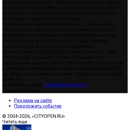
самый сочный раздел – Афиша Стерлитамака! Где вы
можете не только выбрать событие для посещения на
свой вкус, но и купить билеты онлайн (театральные
спектакли, концерты, выступления)
Публикации с пометкой «Реклама», «Пресс-релиз»,
«Партнерский проект» оплачены рекламодателем/
предоставлены партнером. Редакция сайта не несет
ответственности за достоверность информации,
содержащейся в рекламных объявлениях.
Использование информации, размещенной на сайте
Ситиопен.рф, возможно только с письменного
разрешения администрации Ситиопен.рф, в противном
случае будут применены нормы законодательства РФ
об авторских и смежных правах. Возрастная категория
сайта 16+.
Свяжитесь с нами:
redaktor@cityopen.ru
Следуйте за нами
Реклама на сайте
Предложить событие
© 2004-2026, «CITYOPEN.RU»
Читать еще