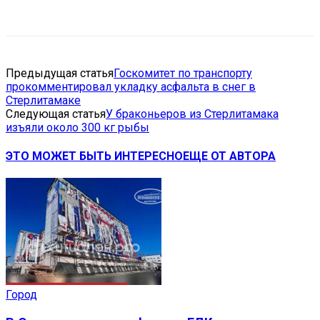
VK
Telegram
Email
Copy URL
Предыдущая статья
Госкомитет по транспорту
прокомментировал укладку асфальта в снег в
Стерлитамаке
Следующая статья
У браконьеров из Стерлитамака
изъяли около 300 кг рыбы
ЭТО МОЖЕТ БЫТЬ ИНТЕРЕСНО
ЕЩЕ ОТ АВТОРА
Город