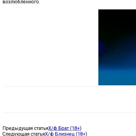
возлюбленного.
Поделиться
VK
Telegram
Ema
Предыдущая статья
Х/ф Брат (18+)
Следующая статья
Х/ф Близнец (18+)