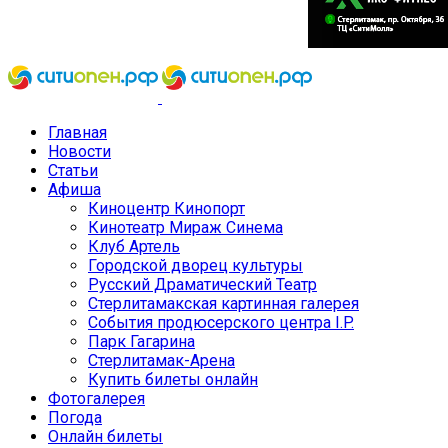
Главная
Новости
Статьи
Афиша
Киноцентр Кинопорт
Кинотеатр Мираж Синема
Клуб Артель
Городской дворец культуры
Русский Драматический Театр
Стерлитамакская картинная галерея
События продюсерского центра I.P.
Парк Гагарина
Стерлитамак-Арена
Купить билеты онлайн
Фотогалерея
Погода
Онлайн билеты