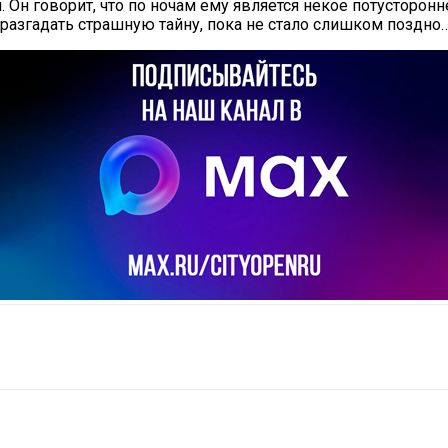
и. Он говорит, что по ночам ему является некое потусторо
й разгадать страшную тайну, пока не стало слишком поздно
il
Copy URL