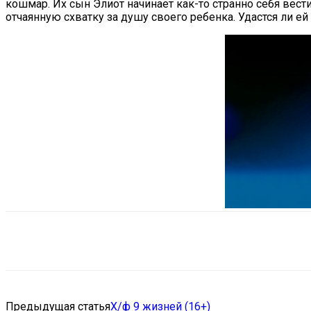
кошмар. Их сын Элиот начинает как-то странно себя вест
отчаянную схватку за душу своего ребенка. Удастся ли е
Поделиться
VK
Telegram
Ema
Предыдущая статья
Х/ф 9 жизней (16+)