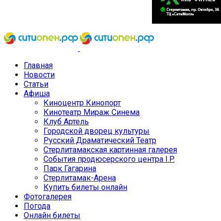
Главная
Новости
Статьи
Афиша
Киноцентр Кинопорт
Кинотеатр Мираж Синема
Клуб Артель
Городской дворец культуры
Русский Драматический Театр
Стерлитамакская картинная галерея
События продюсерского центра I.P.
Парк Гагарина
Стерлитамак-Арена
Купить билеты онлайн
Фотогалерея
Погода
Онлайн билеты