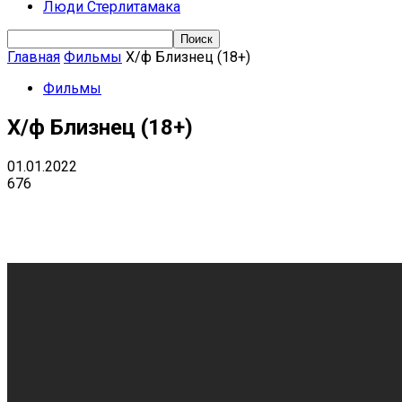
Люди Стерлитамака
Главная
Фильмы
Х/ф Близнец (18+)
Фильмы
Х/ф Близнец (18+)
01.01.2022
676
Поделиться
VK
Telegram
Ema