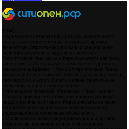
О НАС
Медиапроект Ситиопен.рф - у нас вы можете найти:
актуальные новости города, интервью с яркими
личностями Стерлитамака, полезные специальные
подборки и сезонные гиды: чем заняться в
Стерлитамаке, где самые интересные места для фото,
где погулять в Стерлитамаке и множество других и
самый сочный раздел – Афиша Стерлитамака! Где вы
можете не только выбрать событие для посещения на
свой вкус, но и купить билеты онлайн (театральные
спектакли, концерты, выступления)
Публикации с пометкой «Реклама», «Пресс-релиз»,
«Партнерский проект» оплачены рекламодателем/
предоставлены партнером. Редакция сайта не несет
ответственности за достоверность информации,
содержащейся в рекламных объявлениях.
Использование информации, размещенной на сайте
Ситиопен.рф, возможно только с письменного