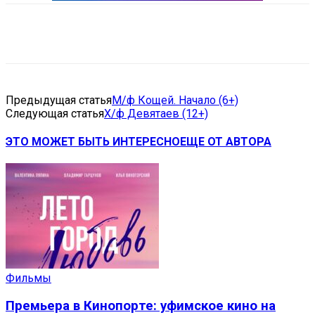
VK
Telegram
Email
Copy URL
Предыдущая статья
М/ф Кощей. Начало (6+)
Следующая статья
Х/ф Девятаев (12+)
ЭТО МОЖЕТ БЫТЬ ИНТЕРЕСНО
ЕЩЕ ОТ АВТОРА
Фильмы
Премьера в Кинопорте: уфимское кино на