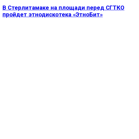
В Стерлитамаке на площади перед СГТКО
пройдет этнодискотека «ЭтноБит»