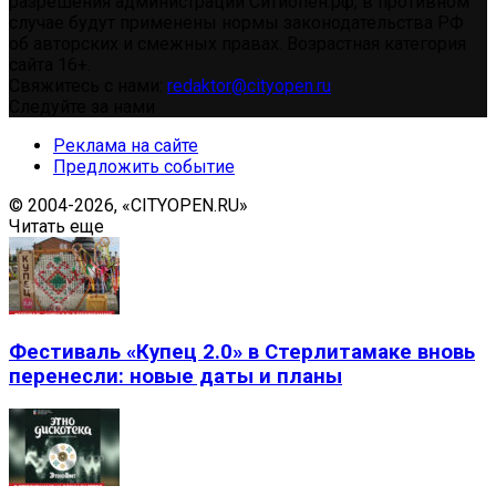
разрешения администрации Ситиопен.рф, в противном
случае будут применены нормы законодательства РФ
об авторских и смежных правах. Возрастная категория
сайта 16+.
Свяжитесь с нами:
redaktor@cityopen.ru
Следуйте за нами
Реклама на сайте
Предложить событие
© 2004-2026, «CITYOPEN.RU»
Читать еще
Фестиваль «Купец 2.0» в Стерлитамаке вновь
перенесли: новые даты и планы