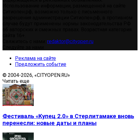
Использование информации, размещенной на сайте
Ситиопен.рф, возможно только с письменного
разрешения администрации Ситиопен.рф, в противном
случае будут применены нормы законодательства РФ
об авторских и смежных правах. Возрастная категория
сайта 16+.
Свяжитесь с нами:
redaktor@cityopen.ru
Следуйте за нами
Реклама на сайте
Предложить событие
© 2004-2026, «CITYOPEN.RU»
Читать еще
Фестиваль «Купец 2.0» в Стерлитамаке вновь
перенесли: новые даты и планы