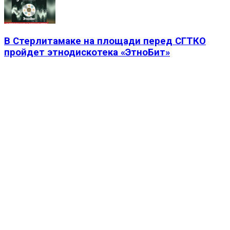
В Стерлитамаке на площади перед СГТКО
пройдет этнодискотека «ЭтноБит»