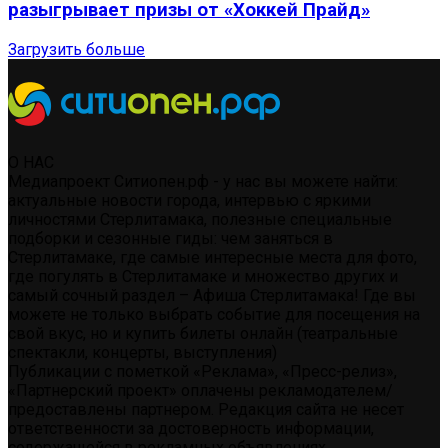
разыгрывает призы от «Хоккей Прайд»
Загрузить больше
О НАС
Медиапроект Ситиопен.рф - у нас вы можете найти:
актуальные новости города, интервью с яркими
личностями Стерлитамака, полезные специальные
подборки и сезонные гиды: чем заняться в
Стерлитамаке, где самые интересные места для фото,
где погулять в Стерлитамаке и множество других и
самый сочный раздел – Афиша Стерлитамака! Где вы
можете не только выбрать событие для посещения на
свой вкус, но и купить билеты онлайн (театральные
спектакли, концерты, выступления)
Публикации с пометкой «Реклама», «Пресс-релиз»,
«Партнерский проект» оплачены рекламодателем/
предоставлены партнером. Редакция сайта не несет
ответственности за достоверность информации,
содержащейся в рекламных объявлениях.