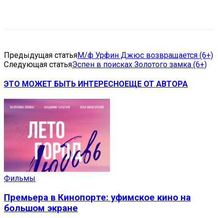
VK
Telegram
Email
Copy URL
Предыдущая статья
М/ф Урфин Джюс возвращается (6+)
Следующая статья
Эспен в поисках Золотого замка (6+)
ЭТО МОЖЕТ БЫТЬ ИНТЕРЕСНО
ЕЩЕ ОТ АВТОРА
Фильмы
Премьера в Кинопорте: уфимское кино на
большом экране