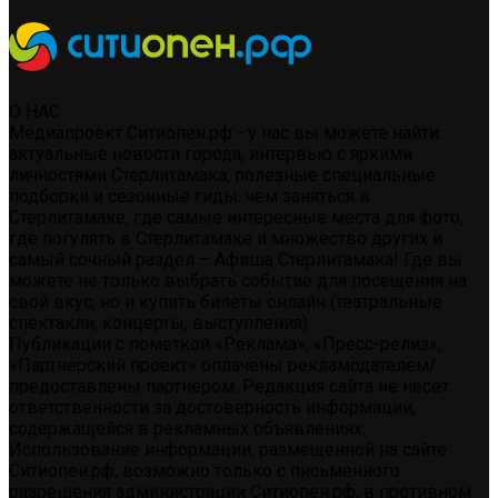
О НАС
Медиапроект Ситиопен.рф - у нас вы можете найти:
актуальные новости города, интервью с яркими
личностями Стерлитамака, полезные специальные
подборки и сезонные гиды: чем заняться в
Стерлитамаке, где самые интересные места для фото,
где погулять в Стерлитамаке и множество других и
самый сочный раздел – Афиша Стерлитамака! Где вы
можете не только выбрать событие для посещения на
свой вкус, но и купить билеты онлайн (театральные
спектакли, концерты, выступления)
Публикации с пометкой «Реклама», «Пресс-релиз»,
«Партнерский проект» оплачены рекламодателем/
предоставлены партнером. Редакция сайта не несет
ответственности за достоверность информации,
содержащейся в рекламных объявлениях.
Использование информации, размещенной на сайте
Ситиопен.рф, возможно только с письменного
разрешения администрации Ситиопен.рф, в противном