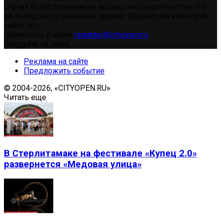
случае будут применены нормы законодательства РФ
об авторских и смежных правах. Возрастная категория
сайта 16+.
Свяжитесь с нами:
redaktor@cityopen.ru
Следуйте за нами
Реклама на сайте
Предложить событие
© 2004-2026, «CITYOPEN.RU»
Читать еще
В Стерлитамаке на фестивале «Купец 2.0»
развернется «Медовая улица»