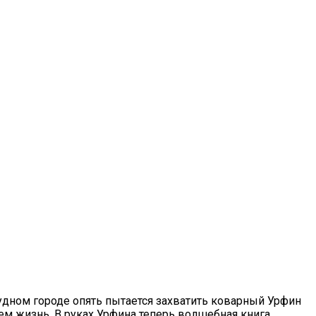
удном городе опять пытается захватить коварный Урфин
ем жизнь. В руках Урфина теперь волшебная книга