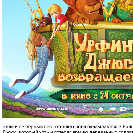
Элли и ее верный пес Тотошка снова оказываются в Вол
Джюс, который хоть и потерял армию деревянных солдат,