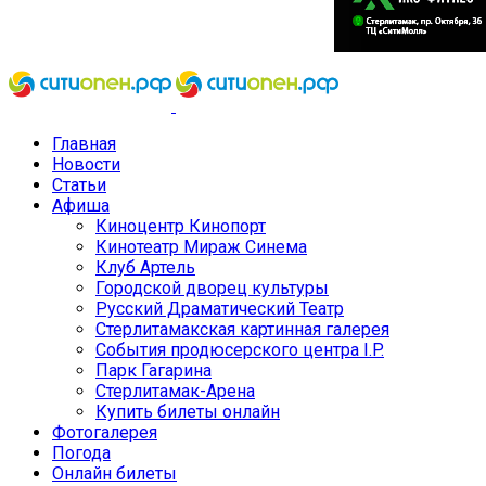
Главная
Новости
Статьи
Афиша
Киноцентр Кинопорт
Кинотеатр Мираж Синема
Клуб Артель
Городской дворец культуры
Русский Драматический Театр
Стерлитамакская картинная галерея
События продюсерского центра I.P.
Парк Гагарина
Стерлитамак-Арена
Купить билеты онлайн
Фотогалерея
Погода
Онлайн билеты