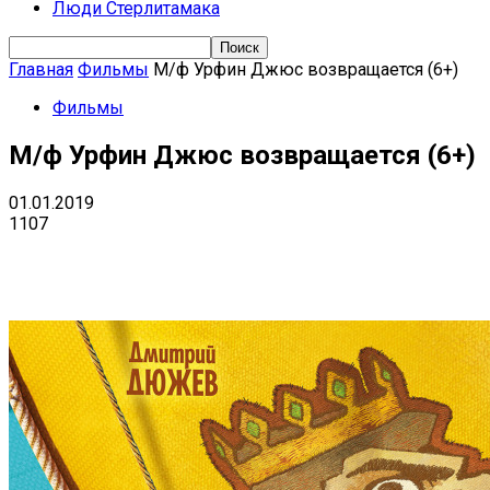
Люди Стерлитамака
Главная
Фильмы
М/ф Урфин Джюс возвращается (6+)
Фильмы
М/ф Урфин Джюс возвращается (6+)
01.01.2019
1107
Поделиться
VK
Telegram
Ema