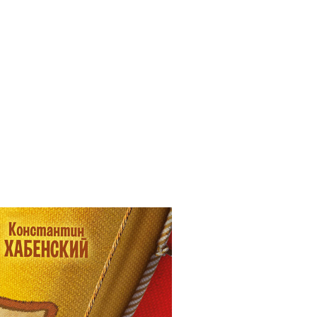
il
Copy URL