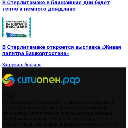
В Стерлитамаке в ближайшие дни будет
тепло и немного дождливо
В Стерлитамаке откроется выставка «Живая
палитра Башкортостана»
Загрузить больше
О НАС
Медиапроект Ситиопен.рф - у нас вы можете найти:
актуальные новости города, интервью с яркими
личностями Стерлитамака, полезные специальные
подборки и сезонные гиды: чем заняться в
Стерлитамаке, где самые интересные места для фото,