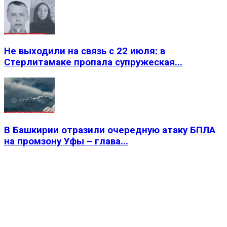
Не выходили на связь с 22 июля: в
Стерлитамаке пропала супружеская...
В Башкирии отразили очередную атаку БПЛА
на промзону Уфы – глава...