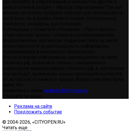
где погулять в Стерлитамаке и множество других и
самый сочный раздел – Афиша Стерлитамака! Где вы
можете не только выбрать событие для посещения на
свой вкус, но и купить билеты онлайн (театральные
спектакли, концерты, выступления)
Публикации с пометкой «Реклама», «Пресс-релиз»,
«Партнерский проект» оплачены рекламодателем/
предоставлены партнером. Редакция сайта не несет
ответственности за достоверность информации,
содержащейся в рекламных объявлениях.
Использование информации, размещенной на сайте
Ситиопен.рф, возможно только с письменного
разрешения администрации Ситиопен.рф, в противном
случае будут применены нормы законодательства РФ
об авторских и смежных правах. Возрастная категория
сайта 16+.
Свяжитесь с нами:
redaktor@cityopen.ru
Следуйте за нами
Реклама на сайте
Предложить событие
© 2004-2026, «CITYOPEN.RU»
Читать еще