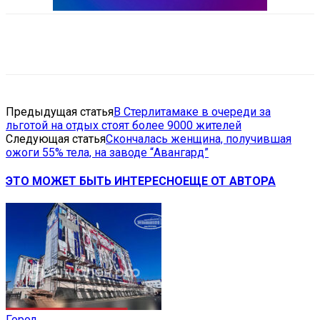
VK
Telegram
Email
Copy URL
Предыдущая статья
В Стерлитамаке в очереди за
льготой на отдых стоят более 9000 жителей
Следующая статья
Скончалась женщина, получившая
ожоги 55% тела, на заводе “Авангард”
ЭТО МОЖЕТ БЫТЬ ИНТЕРЕСНО
ЕЩЕ ОТ АВТОРА
Город