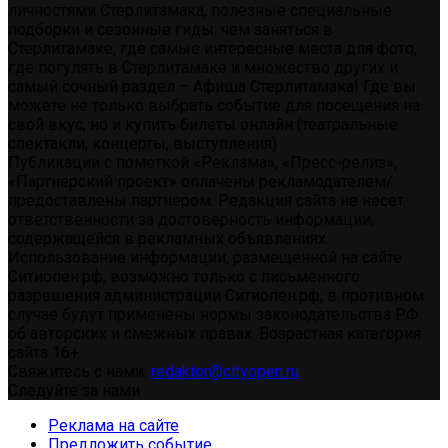
личностями Стерлитамака, полезные специальные
подборки и сезонные гиды: чем заняться в
Стерлитамаке, где самые интересные места для фото,
где погулять в Стерлитамаке и множество других и
самый сочный раздел – Афиша Стерлитамака! Где вы
можете не только выбрать событие для посещения на
свой вкус, но и купить билеты онлайн (театральные
спектакли, концерты, выступления)
Публикации с пометкой «Реклама», «Пресс-релиз»,
«Партнерский проект» оплачены рекламодателем/
предоставлены партнером. Редакция сайта не несет
ответственности за достоверность информации,
содержащейся в рекламных объявлениях.
Использование информации, размещенной на сайте
Ситиопен.рф, возможно только с письменного
разрешения администрации Ситиопен.рф, в противном
случае будут применены нормы законодательства РФ
об авторских и смежных правах. Возрастная категория
сайта 16+.
Свяжитесь с нами:
redaktor@cityopen.ru
Следуйте за нами
Реклама на сайте
Предложить событие