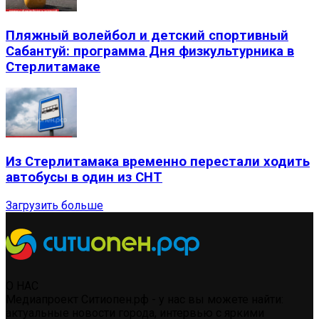
Пляжный волейбол и детский спортивный
Сабантуй: программа Дня физкультурника в
Стерлитамаке
Из Стерлитамака временно перестали ходить
автобусы в один из СНТ
Загрузить больше
О НАС
Медиапроект Ситиопен.рф - у нас вы можете найти:
актуальные новости города, интервью с яркими